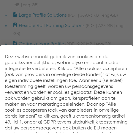
MB
eng-GB
Large Profile Solutions
PDF
389.93 KB
eng-GB
Flexible Roll Forming Solutions
PDF
7.23 MB
eng-
GB
Optimize Your Profile
PDF
9.20 MB
eng-GB
BUILDING
Building Brochure NL
PDF
23.55 MB
eng-GB
FlexBuild
PDF
2.32 MB
eng-GB
Z-Range
PDF
1.96 MB
eng-GB
SOLAR
Flexpark-F
PDF
11.61 MB
eng-GB
Flexpark Variable
PDF
2.23 MB
eng-GB
Solar brochure 2024
PDF
7.37 MB
eng-GB