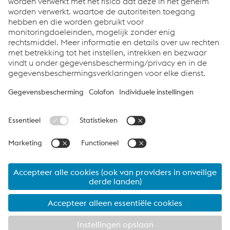
FlexAgri Vertical
PDF
441.28 KB
eng-GB
FlexAgri Fruit
PDF
503.51 KB
eng-GB
Flexroof
PDF
2.03 MB
eng-GB
CABINES
Cab sections leaflet
PDF
6.52 MB
eng-GB
voestalpine Sadef nv
Algemene voorwaarden
Data bescherming
voestalpine Sadef nv
Bedrijfsinformatie
Interessante Links
Contact