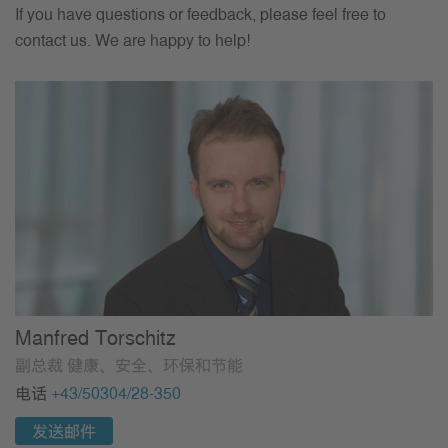
If you have questions or feedback, please feel free to
contact us. We are happy to help!
Manfred Torschitz
副总裁 健康、安全、环保和节能
电话
+43/50304/28-350
发送邮件