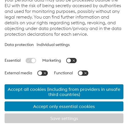
Links
应用
系统解决方案
服务
工作机会&职业生涯
Terms and Conditions
数据隐私
Cookie settings
Language
Print this page
© 2026 voestalpine Railway Systems GmbH
Legal Notice