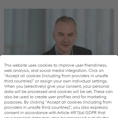
Erik Stocker
Vice President Quality Management & Material
Technology
电话
+43/50304/28-343
发送邮件