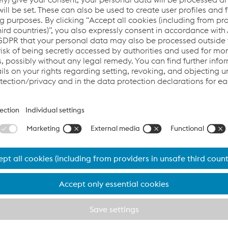
n & Acceptance Tests
PDF | 8.52 MB