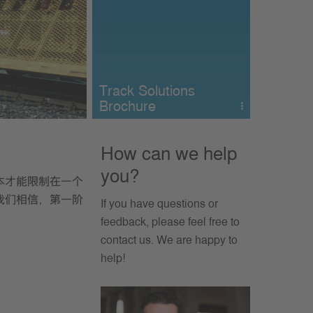
Track Solutions
Brochure
Download Track Solutions
brochure
How can we help
you?
本才能限制在一个
我们相信，第一阶
If you have questions or
feedback, please feel free to
contact us. We are happy to
help!