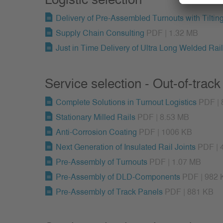
Delivery of Pre-Assembled Turnouts with Tilt
Supply Chain Consulting
PDF | 1.32 MB
Just in Time Delivery of Ultra Long Welded Rai
Service selection - Out-of-track
Complete Solutions in Turnout Logistics
PDF | 
Stationary Milled Rails
PDF | 8.53 MB
Anti-Corrosion Coating
PDF | 1006 KB
Next Generation of Insulated Rail Joints
PDF | 
Pre-Assembly of Turnouts
PDF | 1.07 MB
Pre-Assembly of DLD-Components
PDF | 982 
Pre-Assembly of Track Panels
PDF | 881 KB