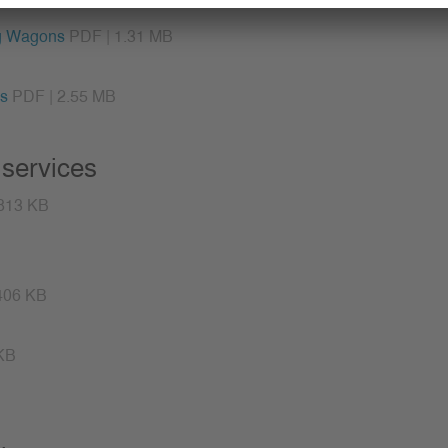
ing Wagons
PDF | 1.31 MB
ls
PDF | 2.55 MB
 services
813 KB
406 KB
KB