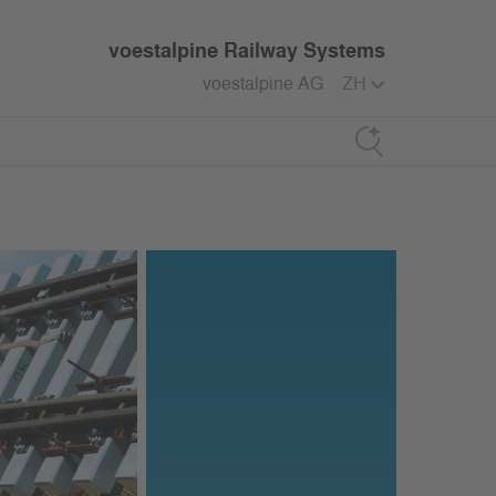
voestalpine Railway Systems
voestalpine AG
ZH
Search