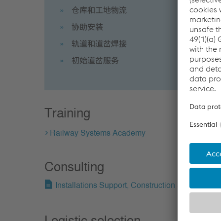
仓库和工地物流
协助安装
轨道和道岔焊接
初始道岔服务
Training
Railway Systems Academy
Consulting
Installations Support, Construction Supervisio
Logistic selection