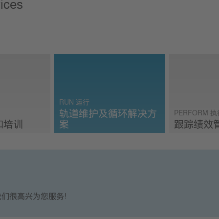
vices
RUN 运行
轨道维护及循环解决方
PERFORM 执
和培训
案
跟踪绩效
Consulting,
Run 运行 - Maintenance &
Perform 执
 Training
Recycling
Manageme
我们很高兴为您服务！