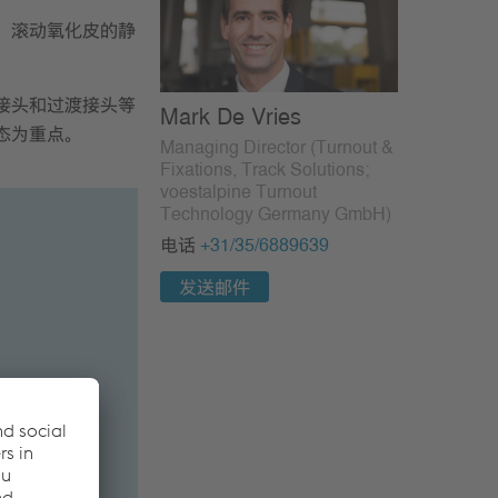
、滚动氧化皮的静
接头和过渡接头等
Mark De Vries
态为重点。
Managing Director (Turnout &
Fixations, Track Solutions;
voestalpine Turnout
Technology Germany GmbH)
电话
+31/35/6889639
发送邮件