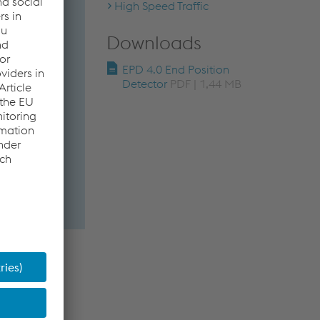
High Speed Traffic
Downloads
EPD 4.0 End Position
Detector
PDF | 1,44 MB
0, foi dada
 projeto
 detector de
influências