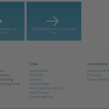
etector de
EPD 4.0 Detector de posição
final
final
Links
voestalpine
lway
Applications
voestalpine 
oducts,
Products
Products
onitoring
Services
Corporate Bl
driving force
Job & Career
Terms and Conditions
Data Privacy
Cookie settings