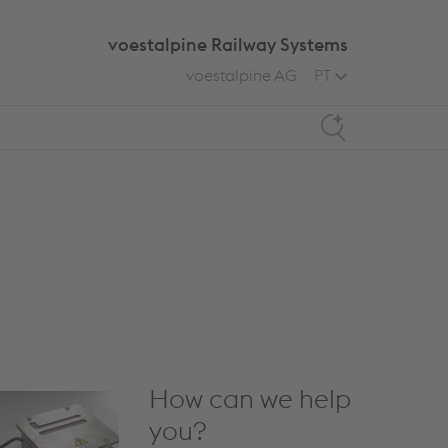
voestalpine Railway Systems
voestalpine AG
PT
Search
How can we help
you?