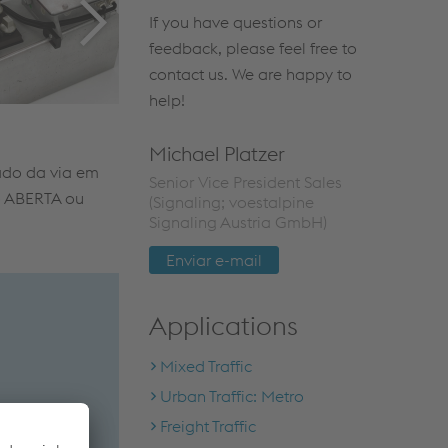
If you have questions or
feedback, please feel free to
contact us. We are happy to
help!
Michael Platzer
lado da via em
Senior Vice President Sales
ão ABERTA ou
(Signaling; voestalpine
Signaling Austria GmbH)
.
Enviar e-mail
Applications
Mixed Traffic
Urban Traffic: Metro
Freight Traffic