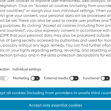
travamento e muitas máquinas de chave diferentes
e alimentação ativa
res convencionais de posição
NELEC / EN 50125-3 / 60068
rante o desenvolvimento do detector de posição final EPD 4.
ermos de investimento e custos do ciclo de vida. Devido a um
ximadamente 8 kg e tem um espaço máximo entre o trilho e o
sulado e, portanto, protegido na medida do possível contra 