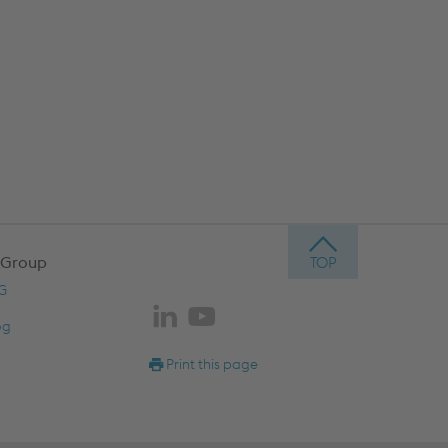
 Group
AG
og
Print this page