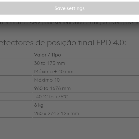
.0 pode ser usado com qualquer sistema de posicionamento p
carga e linhas de metrô. Devido a uma extensa pré-montagem
ema elétrico do AMV pode ser realizado em algumas etapas sim
etectores de posição final EPD 4.0:
Valor / Tipo
30 to 175 mm
Máximo ± 40 mm
Máximo 10
960 to 1678 mm
-40 °C to +75°C
8 kg
280 x 274 x 125 mm