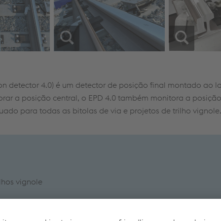
ion detector 4.0) é um detector de posição final montado ao 
torar a posição central, o EPD 4.0 também monitora a posiç
 para todas as bitolas de via e projetos de trilho vignole
ilhos vignole