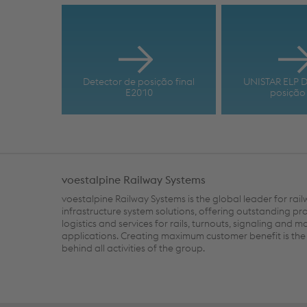
Detector de posição final
UNISTAR ELP D
E2010
posição 
voestalpine Railway Systems
voestalpine Railway Systems is the global leader for rai
infrastructure system solutions, offering outstanding pr
logistics and services for rails, turnouts, signaling and m
applications. Creating maximum customer benefit is the 
behind all activities of the group.