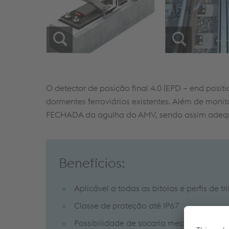
O detector de posição final 4.0 (EPD – end posit
dormentes ferroviários existentes. Além de moni
FECHADA da agulha do AMV, sendo assim adequado
Benefícios:
Aplicável a todas as bitolas e perfis de tr
Classe de proteção até IP67
Possibilidade de socaria mecanizada