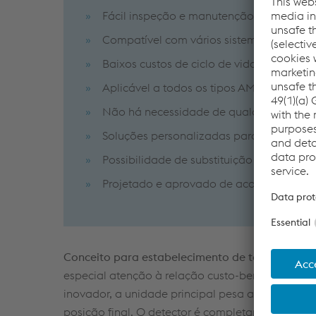
Fácil inspeção e manutenção
Compatível com vários sistemas de inter
Baixos custos de ciclo de vida
Aplicável a todos os tipos AMV
Não há necessidade de qualquer fonte d
Soluções personalizadas para retrofit
Possibilidade de substituição de detecto
Projetado e aprovado de acordo com CE
Conceito para estabelecimento de tendência.
Du
especial atenção à relação custo-benefício em t
inovador, a unidade principal pesa apenas apro
posição final. O detector é completamente encap