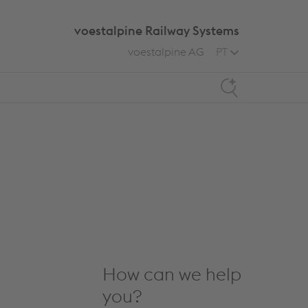
voestalpine Railway Systems
voestalpine AG
PT
Search
How can we help
you?