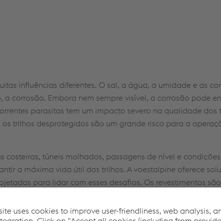
uitas influências diferentes. O sal, a água, a umidade e as co
 a corrosão. Embora nem sempre visível, a corrosão pode e
 correntes parasitas tem um impacto severo na qualidade dos t
o, os trilhos desprotegidos são um grande risco para a opera
as costeiras, túneis molhados, passagens de nível e condições
ir a máxima vida útil dos trilhos. A voestalpine oferece sol
rojetadas para lidar com esses desafios. Os revestimentos são
 tipos de trilhos de fundo plano. Com uma expectativa de vi
e método para evitar a corrosão.