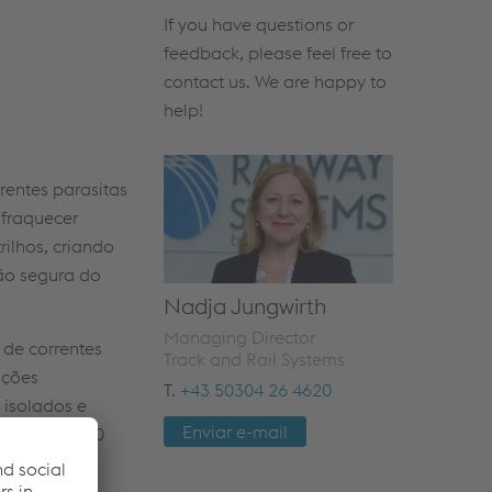
If you have questions or
feedback, please feel free to
contact us. We are happy to
help!
rrentes parasitas
nfraquecer
rilhos, criando
ção segura do
Nadja Jungwirth
Managing Director
 de correntes
Track and Rail Systems
uções
T.
+43 50304 26 4620
 isolados e
Enviar e-mail
da útil de 20