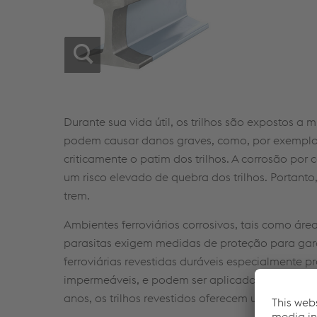
Durante sua vida útil, os trilhos são expostos a m
podem causar danos graves, como, por exemplo,
criticamente o patim dos trilhos. A corrosão por
um risco elevado de quebra dos trilhos. Portant
trem.
Ambientes ferroviários corrosivos, tais como áre
parasitas exigem medidas de proteção para garant
ferroviárias revestidas duráveis especialmente p
impermeáveis, e podem ser aplicados em todos os
anos, os trilhos revestidos oferecem um excelent