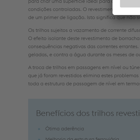
para criar uma superfície ideal para a aderênci
condições controladas. O revestimento liga com
de um primer de ligação. Isto significa que não 
Os trilhos sujeitos a vazamento de corrente dif
O efeito isolante deste revestimento de borracha
consequências negativas das correntes errantes.
geladas, e contra a água durante os meses de ou
A troca de trilhos em passagens em nível ou tún
que já foram revestidos elimina estes problemas
toda a estrutura de passagem de nível em termo
Benefícios dos trilhos reves
Ótima aderência
Melhoria da estrutura ferroviária