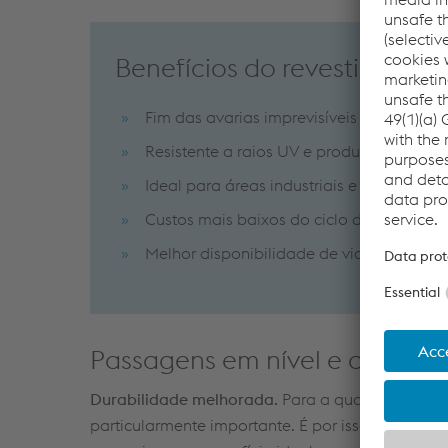
Benefícios do revestimento 
Fim das avarias imprevisíveis
Resistente a raios UV e produtos químico
Ideal para áreas industriais e portuárias
Custos mais baixos do ciclo de vida
Melhor disponibilidade de via
Passagens em nível e corrente
Durabilidade melhorada.
Para a qualidade e dur
particularmente importante. É por isso que antes