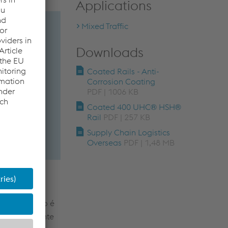
Applications
Mixed Traffic
Downloads
Coated Rails - Anti-
Corrosion Coating
PDF | 1006 KB
Coated 400 UHC® HSH®
Rail
PDF | 257 KB
Supply Chain Logistics
Overseas
PDF | 1,48 MB
 revestimento é
especificamente