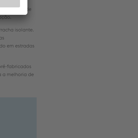
da sob
 a necessidade
lação.
racha isolante.
as
zado em estradas
pré-fabricados
a a melhoria de