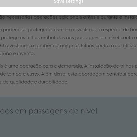
a. Os revestimentos são então aplicados de forma especializa
 todos os compostos de ligamento permitidos, o que elimina
são necessárias operações adicionais antes e durante a insta
usa podem ser protegidos com um revestimento especial de bor
 protege os trilhos embutidos nas passagens em nível contra 
 O revestimento também protege os trilhos contra o sal utili
tono e inverno.
eis é uma operação cara e demorada. A instalação de trilhos 
 de tempo e custo. Além disso, esta abordagem contribui par
s de qualidade e durabilidade.
tidos em passagens de nível