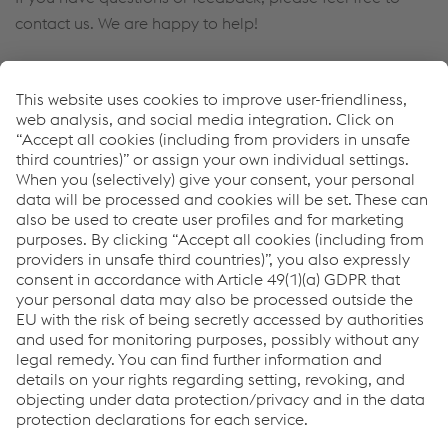
contact us. We are happy to help!
Michael Platzer
Senior Vice President Sales (Signaling; voestalpine
Signaling Austria GmbH)
Enviar e-mail
Downloads
Cable Bonding and Fixation Systems
PDF | 4,98 MB
Links
Applications
Products
Services
Job & Career