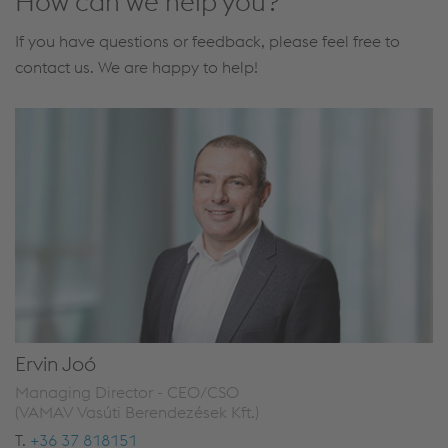
How can we help you?
If you have questions or feedback, please feel free to
contact us. We are happy to help!
Ervin Joó
Managing Director - CEO/CSO
(VAMAV Vasúti Berendezések Kft.)
T.
+36 37 818151