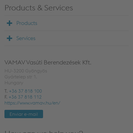
Products & Services
Products
Services
VAMAV Vasúti Berendezések Kft.
HU-3200 Gyöngyös
Gyártelep str 1.
Hungary
T.
+36 37 818 100
F.
+36 37 818 112
https://www.vamav.hu/en/
Enviar e-mail