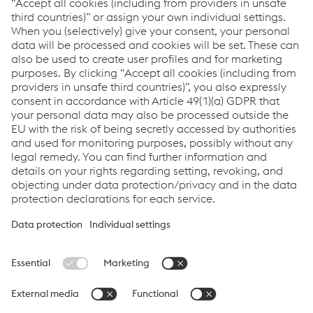
Railway Systems Academy
VAMAV Academy by Railway Systems
Career
Career at VAMAV Vasúti Berendezések
Links
Applications
Products
Services
Job & Career
Terms and Conditions
Data Privacy
Cookie settings
Language