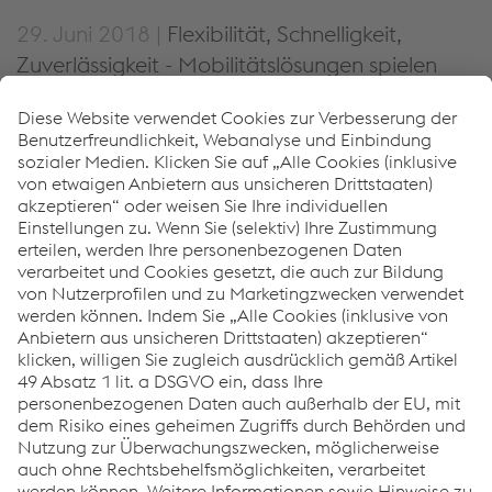
29. Juni 2018 |
Flexibilität, Schnelligkeit,
Zuverlässigkeit - Mobilitätslösungen spielen
eine Schlüsselrolle für die Gesellschaft, die
Wirtschaft und den Einzelnen. Sie werden sich
sowohl im Personenverkehr als auch im B2B-
Bereich entscheidend verändern. Für Global
Railway Review erläutert voestalpine Railway
Systems, dass die 24/7-Systemverfügbarkeit
die Lösung ist.
Global Railway Review - Fully tapping the potential of
integrated tracksolutions
PDF | 819 KB