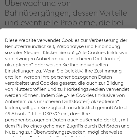
Überwachung von
Bahnübergängen, dessen Vorteile
und eventuelle Probleme, die bei
Installation und Gebrauch
auftreten können.
Überwachung von Bahnübergängen
PDF | 3,57 MB
Wie können wir Ihnen helfen?
Wenn Sie Fragen oder Feedback haben, können Sie sich
gerne an uns wenden. Wir helfen Ihnen gerne weiter!
KONTAKTIEREN SIE UNS