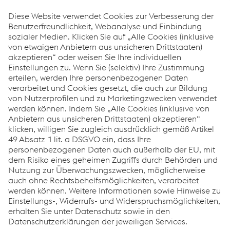
Railway Systems an ihren 70 weltweiten Produktions- und
Vertriebsstandorten einen Umsatz von 1,8 Milliarden
Euro. Etwa 7.800 Mitarbeiter:innen sind in diesem
Segment beschäftigt, davon 1.800 in Österreich.
Wie können wir Ihnen helfen?
Wenn Sie Fragen oder Feedback haben, können Sie sich
gerne an uns wenden. Wir helfen Ihnen gerne weiter!
KONTAKTIEREN SIE UNS
Links
Systemlösungen
Karriere
Compliance