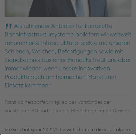
Als führender Anbieter für komplette
Bahninfrastruktursysteme beliefern wir weltweit
renommierte Infrastrukturprojekte mit unseren
Schienen, Weichen, Befestigungen sowie mit
Signaltechnik aus einer Hand. Es freut uns aber
immer wieder, wenn unsere innovativen
Produkte auch am heimischen Markt zum
Einsatz kommen.
Franz Kainersdorfer, Mitglied des Vorstandes der
voestalpine AG und Leiter der Metal Engineering Division
Im Geschäftsjahr 2022/23 erwirtschaftete die voestalpine