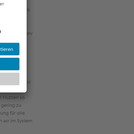
drüber gerollt
 sondern das
r auch
können wir sehr
amten
nd beeinflusst
ahrwegs. Ich
n Nutzen so
 gering zu
tung für alle
n wir im System