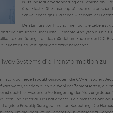
Nutzungsdauerverlängerung der Schiene
ab. Das
über Elastizität, Schienenprofil oder entsprechen
Schwellendesigns. Da sehen wir enorm viel Potenz
Den Einfluss von Maßnahmen auf die Lebenszykl
Fahrzeug-Simulation über Finite-Elemente-Analysen bis hin zu
Rollkontaktermüdung – all das mündet am Ende in der LCC-Be
auf Kosten und Verfügbarkeit präzise berechnen.
ailway Systems die Transformation zu
hr stark auf
neue Produktionsrouten
, die CO
einsparen. Jedo
2
fikant weiter, sondern auch die
Wahl der Zementsorten
, die 
or ist auch hier wieder die
Verlängerung der Nutzungsdauer.
sourcen und Material. Das hat ebenfalls ein massives
ökologi
und digitale Produktpässe gewinnen an Bedeutung. Die Herausf
nüpfen, um die Produkte im Lebenszyklus verfolgen zu könne