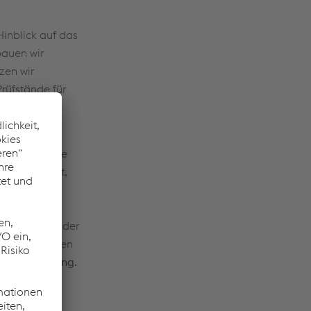
Hinblick auf das
bauen wir
zen wir
rüfstände für
en von
 haben große
 durchgeführt,
legt werden
ein
ischverkehr oder
 mit konkreten
eg zur Lösung.