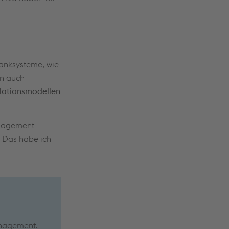
anksysteme, wie
rn auch
lationsmodellen
anagement
? Das habe ich
anagement.