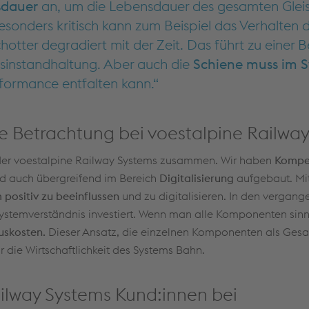
sdauer
an, um die Lebensdauer des gesamten Gleis
esonders kritisch kann zum Beispiel das Verhalten 
hotter degradiert mit der Zeit. Das führt zu einer 
isinstandhaltung. Aber auch die
Schiene muss im 
erformance entfalten kann.
he Betrachtung bei voestalpine Railwa
 der voestalpine Railway Systems zusammen. Wir haben
Kompe
d auch übergreifend im Bereich
Digitalisierung
aufgebaut. Mit
positiv zu beeinflussen
und zu digitalisieren.
In den vergang
ystemverständnis investiert. Wenn man alle Komponenten sinnv
uskosten.
Dieser Ansatz, die einzelnen Komponenten als Ges
ür die Wirtschaftlichkeit des Systems Bahn
.
ailway Systems Kund:innen bei