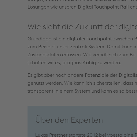
Lösungen wie unseren
Digital Touchpoint Rail
ent
Wie sieht die Zukunft der digi
Grundlage ist ein
digitaler Touchpoint
zwischen P
zum Beispiel unser
zentrak System
. Damit kann i
Zustandsdaten erfassen. Wie verhält sich zum Be
schaffen wir es,
prognosefähig
zu werden.
Es gibt aber noch andere
Potenziale der Digitali
genutzt werden. Wie kann ich sicherstellen, dass 
transparent in einem System und kann es so besse
Über den Experten
Lukas Prettner
startete 2012 bei voestalpine