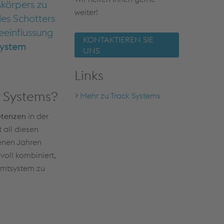
körpers zu
weiter!
des Schotters
Beeinflussung
KONTAKTIEREN SIE
System
UNS
Links
y Systems?
Mehr zu Track Systems
tenzen
in der
 all diesen
enen Jahren
oll kombiniert,
amtsystem zu