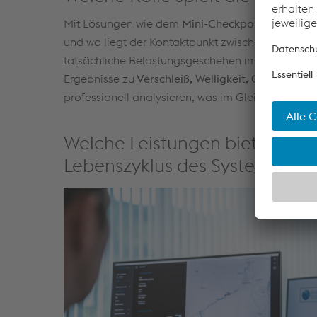
Mit Lösungen wie dem
Mini-Checkpoint
können w
und wo liegt der Kontaktpunkt zwischen Rad und Sc
tatsächliche Belastungsgeschehen im Gleis zu ve
Ergebnisse zu
Verschleiß, Welligkeit, Gleislage
un
professionell analysieren, was im Gleis wirklich pa
Welche Leistungen bietet voe
Lebenszyklus des Systems zu 