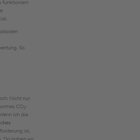
 funktioniert
de
ial.
uskosten
wertung. So
ch: Nicht nur
enormes CO
-
2
Wenn ich die
sches
orderung ist,
n. Da haben wir