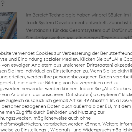
n?
Im Bereich Technologie haben wir drei Säulen im 
Track System Development
entwickelt. Zunächst 
Verständnis für das Gesamtsystem
auf. Dafür nut
Simulationswerkzeuge, ein eigenes Testgleis und P
den Rad-Schiene-Kontakt. So können Auswirkung
Änderungen bereits digital eingeschätzt werden.
Die zweite Säule ist das Thema
Systemdesign.
Wir
Parameterstudien mithilfe neuer Simulationstools
um zu verstehen, wie der Fahrweg optimal ausge
muss, damit unter gegebenen Randbedingungen 
kenntnisse entstehen
maßgeschneiderte Lösungen
, etwa für M
 wir auch in Consulting Projekten an. Kund:innen kommen oft
gemeinsam an der Problemstellung und gehen
zusammen den W
echnik im Gleissystem?