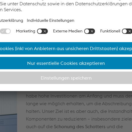
ir die Beanspruchung der Schiene erfassen und sehen: was ist 
hiene? Ziel ist es, nicht nur Verschleiß punktuell zu messen,
rstehen. Durch den
Einsatz unserer Messsysteme
bekommen wi
d zu
Rissen in der Schiene.
Mithilfe hochmoderner Prüftechnik 
ssiert.
In allen Bereichen streben wir nach Perfektion.
stalpine Railway Systems, um den ges
optimieren?
Die
Nutzungsdauer ist der größte Kostenfaktor
u
auch signifikant die ökologische Bewertung des F
habe hohe Investitionen am Anfang und muss de
lange wie möglich erhalten, um die Abschreibung
halten. Unser Ziel ist es aber auch, die Instandhal
Komponenten zu reduzieren – insbesondere ziele
auch auf die
Schonung des Schotters
und die