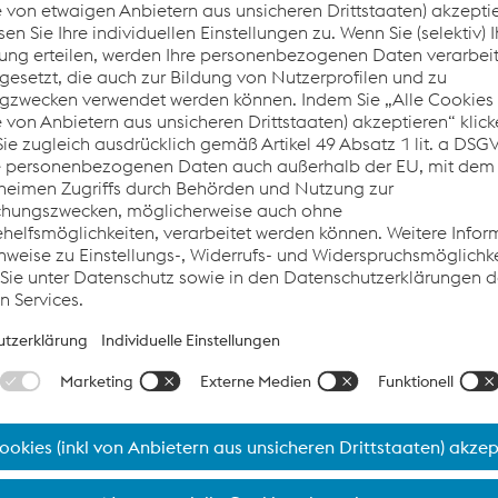
zentrak ALARMING & INTERVENTION
Eine Überwachungslösung zugeschnitten auf 
Anforderungen von Fahrdienstleiter:innen, die
und Verfügbarkeit im Schienenverkehr erhöht.
Informationen von streckenseitigen Monitori
rollendes Material werden nahezu in Echtzeit 
gefährliche Situationen zu erkennen und dara
können.
Die konfigurierbare Benutzeroberfläche lässt s
individuelle Kundenanforderungen anpassen
Rollen und Zuständigkeiten können für einzel
Benutzer:innen konfiguriert werden, um eine s
Bearbeitung von Vorfällen zu gewährleisten.