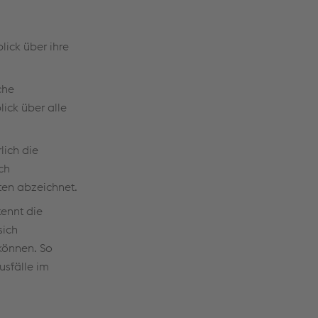
ick über ihre
che
lick über alle
lich die
ch
en abzeichnet.
kennt die
sich
können. So
usfälle im