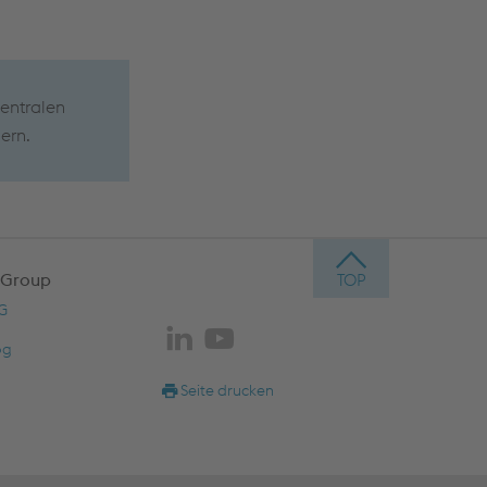
entralen
ern.
 Group
AG
og
Seite drucken