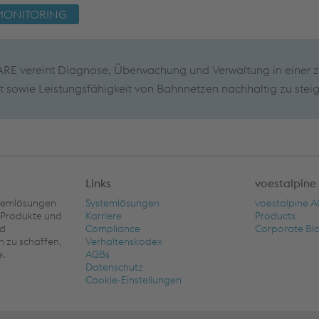
N MONITORING
vereint Diagnose, Überwachung und Verwaltung in einer z
it sowie Leistungsfähigkeit von Bahnnetzen nachhaltig zu steig
Links
voestalpine
ystemlösungen
Systemlösungen
voestalpine 
e Produkte und
Karriere
Products
nd
Compliance
Corporate Bl
zu schaffen,
Verhaltenskodex
e.
AGBs
Datenschutz
Cookie-Einstellungen