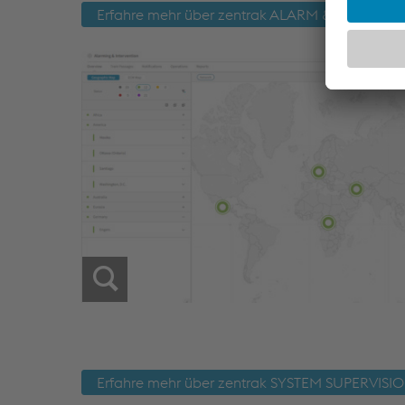
Erfahre mehr über zentrak ALARM & INTERVE
Erfahre mehr über zentrak SYSTEM SUPERVISI