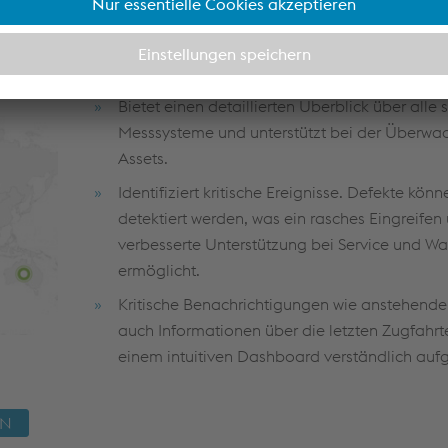
NTION
zentrak SYSTEM SUPERVISION
Bietet einen detaillierten Überblick über alle 
Messsysteme und unterstützt bei der Überwa
Assets.
Identifiziert kritische Ereignisse. Defekte könn
detektiert werden, was ein rasches Eingreifen
verbesserte Unterstützung bei Service und W
ermöglicht.
Kritische Benachrichtigungen wie anstehende 
auch Informationen über die letzten Zugfahrt
einem intuitiven Dashboard verständlich aufg
ON