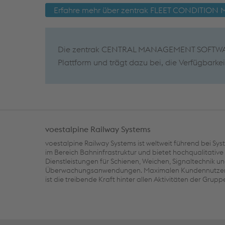
Erfahre mehr über zentrak FLEET CONDITIO
Die zentrak CENTRAL MANAGEMENT SOFTWARE 
Plattform und trägt dazu bei, die Verfügbarke
voestalpine Railway Systems
voestalpine Railway Systems ist weltweit führend bei S
im Bereich Bahninfrastruktur und bietet hochqualitativ
Dienstleistungen für Schienen, Weichen, Signaltechnik u
Überwachungsanwendungen. Maximalen Kundennutzen 
ist die treibende Kraft hinter allen Aktivitäten der Grupp