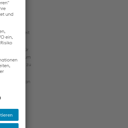
die
 die Sicherheit
ngsystemen für
dargestellt, um
uf reagieren zu
ich flexibel an
.
ne
chnelle