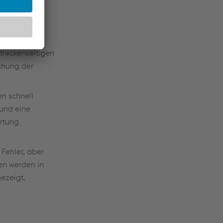
streckenseitigen
chung der
en schnell
 und eine
artung
Fehler, aber
en werden in
ezeigt.