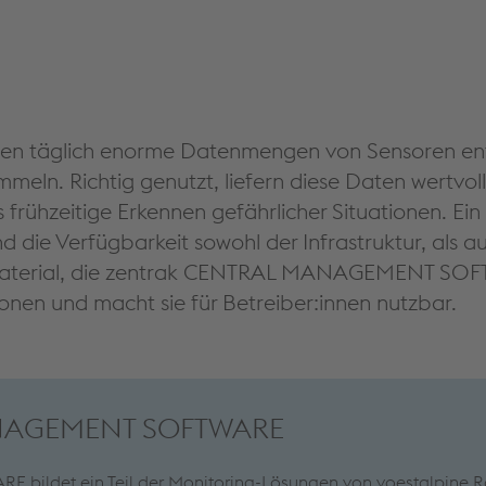
en täglich enorme Datenmengen von Sensoren entl
eln. Richtig genutzt, liefern diese Daten wertvol
frühzeitige Erkennen gefährlicher Situationen. Ein
d die Verfügbarkeit sowohl der Infrastruktur, als 
s Material, die zentrak CENTRAL MANAGEMENT SOF
ionen und macht sie für Betreiber:innen nutzbar.
ANAGEMENT SOFTWARE
ildet ein Teil der Monitoring-Lösungen von voestalpine R