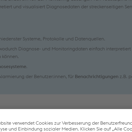
retiert und visualisiert Diagnosedaten der streckenseitigen Se
hiedenster Systeme, Protokolle und Datenquellen.
 wodurch Diagnose- und Monitoringdaten einfach interpretiert 
n können.
gnosesysteme
.
 Alarmierung der Benutzer:innen, für
Benachrichtigungen
z.B. p
n mit folgenden Anwendungen ausgestattet werden, die d
ng stellen: