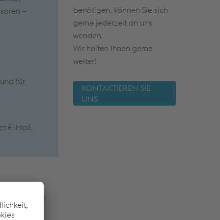
benötigen, können Sie sich
nsoren –
gerne jederzeit an uns
wenden.
Wir helfen Ihnen gerne
weiter!
und für
KONTAKTIEREN SIE
UNS
er E-Mail.
en einzelnen