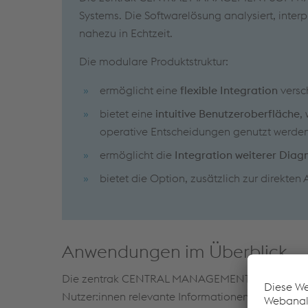
Systems. Die Softwarelösung analysiert, interp
nahezu in Echtzeit.
Die modulare Produktstruktur:
ermöglicht eine
flexible Integration
versc
bietet eine
intuitive Benutzeroberfläche
,
operative Entscheidungen genutzt werde
ermöglicht die
Integration weiterer Dia
bietet die Option, zusätzlich zur direkten
Anwendungen im Überblick
Die zentrak CENTRAL MANAGEMENT SOFTWARE kan
Nutzer:innen relevante Informationen zur Verfügu