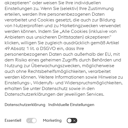
Nahverkehr: Strassenbahn
Güterverkehr
Hochgeschwindigkeitsverkehr
Downloads
UNILOCK Weichensteuerung
PDF | 885 KB
Links
Systemlösungen
Karriere
Compliance
Verhaltenskodex
AGBs
Datenschutz
Cookie-Einstellungen