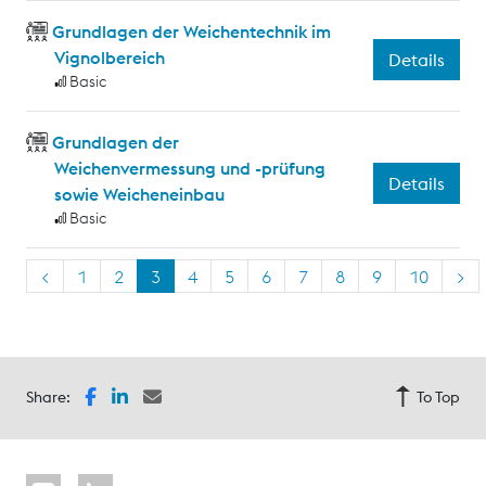
Grundlagen der Weichentechnik im
Vignolbereich
Details
Basic
Grundlagen der
Weichenvermessung und -prüfung
Details
sowie Weicheneinbau
Basic
<
1
2
3
4
5
6
7
8
9
10
>
Share:
To Top