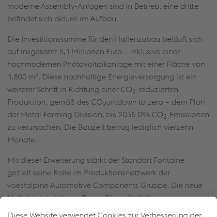
moderne Assembly-Anlagen sind in Betrieb, eine dritte
befindet sich aktuell im Aufbau.
Die Investitionssumme für den Hallenzubau beläuft sich
auf insgesamt 5,1 Millionen Euro – inklusive einer
hochmodernen Photovoltaikanlage mit einer Fläche von
1.800 m². Diese nachhaltige Energieversorgung ist ein
weiterer Schritt in Richtung einer CO
-reduzierten
2
Produktion, gemäß des CO
untdown to zero – dem Plan
2
der Metal Forming Division, bis 2035 0% CO
-Emissionen
2
zu verursachen. Die Bauzeit betrug lediglich vierzehn
Monate.
Mit dieser Erweiterung stärkt der Standort Fontaine
gezielt seine Rolle im Produktionsnetzwerk der
voestalpine Automotive Components Gruppe. Die neue
Halle bietet nicht nur Raum für zusätzliche
Fertigungskapazitäten, sondern erfüllt auch höchste