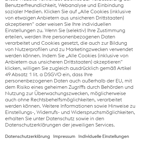
Standards hinsichtlich Arbeitssicherheit und Produktivität.
Ein konkreter Erfolg dieser strategischen Investition: Der
Standort Fontaine konnte sich kürzlich einen wichtigen
Neukundenauftrag sichern – ein Beleg für die
Wettbewerbsfähigkeit und Innovationskraft des Werks.
CO
UNTDOWN TO ZERO
2