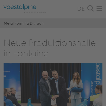
DE
Metal Forming Division
Neue Pro­duk­ti­ons­hal­le
in Fon­tai­ne