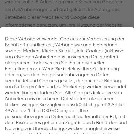
wird die volle IP-Adresse an einen Server von Google in
den USA übertragen und dort gekürzt. Im Auftrag des
Betreibers dieser Website wird Google diese
Informationen benutzen, um Ihre Nutzung der Website
auszuwerten, um Reports über die Websiteaktivitäten
zusammenzustellen und um weitere mit der
Websitenutzung und der Internetnutzung verbundene
Dienstleistungen gegenüber dem Websitebetreiber zu
erbringen. Die im Rahmen von Google Analytics von
Ihrem Browser übermittelte IP-Adresse wird nicht mit
anderen Daten von Google zusammengeführt. Sie
können die Speicherung der Cookies durch eine
entsprechende Einstellung Ihrer Browser-Software
verhindern; wir weisen Sie jedoch darauf hin, dass Sie in
diesem Fall gegebenenfalls nicht sämtliche Funktionen
dieser Website vollumfänglich werden nutzen können. Sie
können darüber hinaus die Erfassung der durch das
Cookie erzeugten und auf Ihre Nutzung der Website