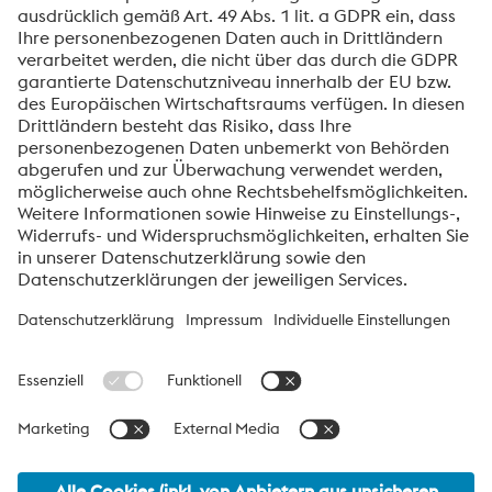
voestalpine High Performance Metals International
GmbH
Die voestalpine High Performance Metals International GmbH ist
eine österreichische Vertriebsgesellschaft der High Performance
Metals Division des voestalpine-Konzerns. Die Division
konzentriert sich auf technologisch anspruchsvolle
Produktsegmente und ist weltweit Marktführer für
Werkzeugstähle und Sonderwerkstoffe.
voestalpine Group Navigation