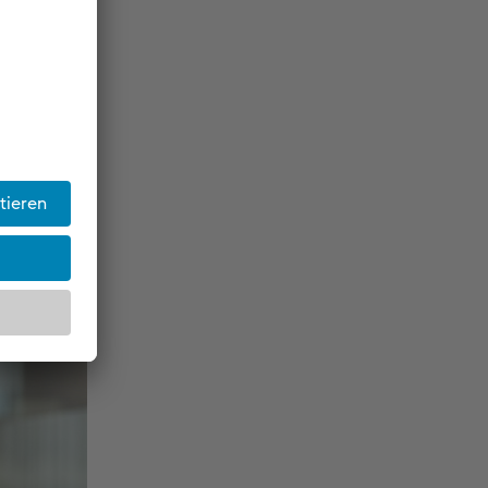
 einen
: