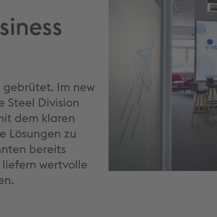
siness
en gebrütet. Im new
e Steel Division
mit dem klaren
ge Lösungen zu
nnten bereits
liefern wertvolle
en.