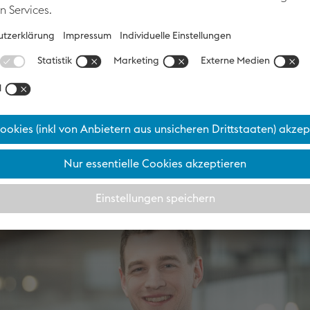
 nötigen Freiraum gibt, kann nachhaltig
iben. Der nbi steht genau für diesen Raum
tscheiden – und so Innovation gezielt
bator