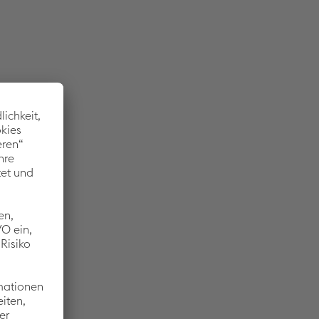
cklung und
er der
sst über
n
t für
al
e Ideen