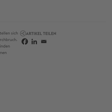
ellen sich
ARTIKEL TEILEN
urchbruch.
finden
nnen