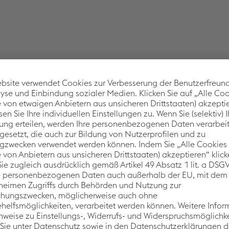
Tellerrand
tors (nbi) liegt auf der systematischen Identifikation, Entwi
es und Geschäftsmodelle innerhalb klar definierter Suchfeld
im nachhaltigen Städtebau. Dabei richtet sich der Blick bewu
aus auf angrenzende Geschäftsfelder.
nesses bewegen sich nahe am Kern, folgen jedoch oft eigene
amiken. In der operativen Taktung des Kerngeschäfts besteh
hr, nicht ausreichend Raum zu erhalten, um ihr volles Potenzi
er nbi an: Er schafft einen fokussierten Rahmen, in dem neu
 und zur Marktreife geführt werden.