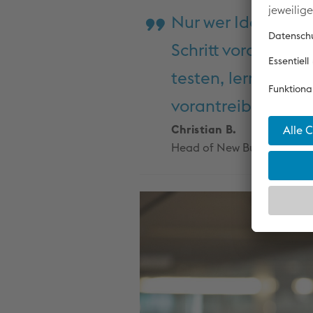
Nur wer Ideen den
Schritt voraus ble
testen, lernen, en
vorantreiben.
Christian B.
Head of New Business Incu