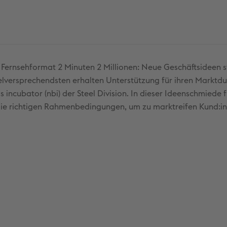
e Fernsehformat 2 Minuten 2 Millionen: Neue Geschäftsideen st
ielversprechendsten erhalten Unterstützung für ihren Marktd
s incubator (nbi) der Steel Division. In dieser Ideenschmiede 
d, die richtigen Rahmenbedingungen, um zu marktreifen Kund:i