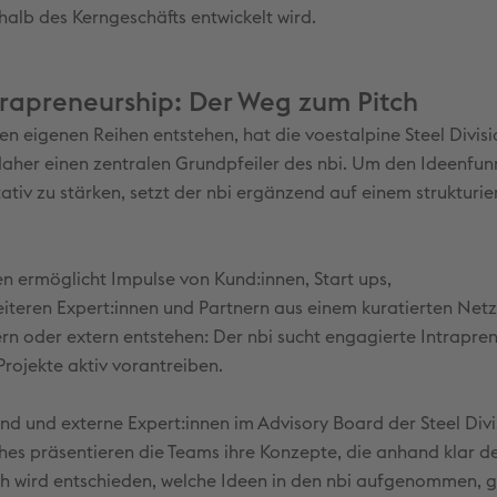
lb des Kerngeschäfts entwickelt wird.
rapreneurship: Der Weg zum Pitch
en eigenen Reihen entstehen, hat die voestalpine Steel Divisi
 daher einen zentralen Grundpfeiler des nbi. Um den Ideenfun
tativ zu stärken, setzt der nbi ergänzend auf einem strukturi
n ermöglicht Impulse von Kund:innen, Start ups,
iteren Expert:innen und Partnern aus einem kuratierten Netz
n oder extern entstehen: Der nbi sucht engagierte Intrapren
ojekte aktiv vorantreiben.
 und externe Expert:innen im Advisory Board der Steel Divi
es präsentieren die Teams ihre Konzepte, die anhand klar de
h wird entschieden, welche Ideen in den nbi aufgenommen, g