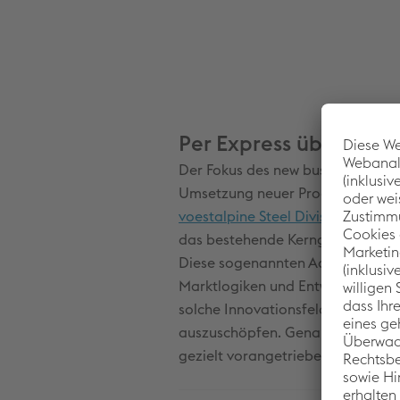
Per Express über den 
Der Fokus des new business incuba
Umsetzung neuer Produkte, Servic
voestalpine Steel Division
– etwa 
das bestehende Kerngeschäft hin
Diese sogenannten Adjacent Busi
Marktlogiken und Entwicklungsdyn
solche Innovationsfelder die Gefa
auszuschöpfen. Genau hier setzt d
gezielt vorangetrieben, validiert