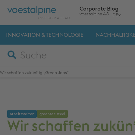
Corporate Blog
voestalpine AG
DE
INNOVATION & TECHNO­LOGIE
NACHHALTIGKE
Wir schaffen zukünftig „Green Jobs“
Arbeitswelten
greentec steel
Wir schaffen zukünf