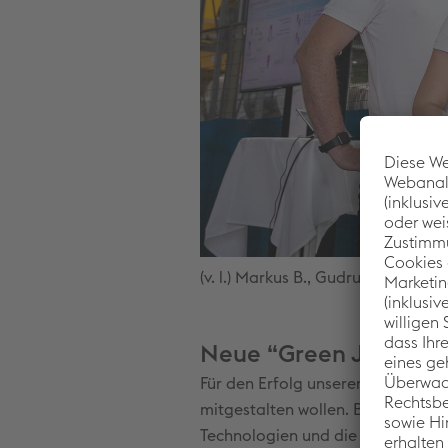
(v. l.) Markus B., Gudrun E., Wolfg
Neue “Green Jobs“
Für den Erfolg unserer Transforma
mitgestalten wollen. Begeisterung
Technologien und die Freude am A