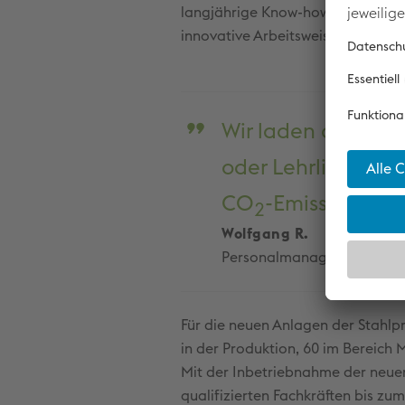
langjährige Know-how unserer erf
innovative Arbeitsweisen und zuk
Wir laden alle ein,
oder Lehrling mit
CO
-Emissionen.
2
Wolfgang R.
Personalmanager
Für die neuen Anlagen der Stahlpr
in der Produktion, 60 im Bereich 
Mit der Inbetriebnahme der neue
qualifizierten Fachkräften bis zum