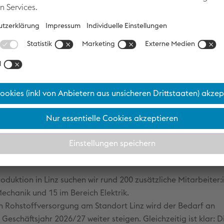
ahrenen Mitarbeiter:innen. Aus dieser Kombination entstehe
unftsweisende Lösungen für die grüne Stahlproduktion.
 als Facharbeiter:in, Ingenieur:in, Ungele
 uns den Weg zur Stahlproduktion mit Net
oduktion in Linz suchen wir rund 200 zusätzliche Mitarbeiter:
Mechanik und 15 im Bereich Elektrik.
n Rohstoffversorgung am Standort Linz wird der Bedarf an
 Geschäftsjahr 2026/27 weiter steigen. Gleichzeitig ist klar: D