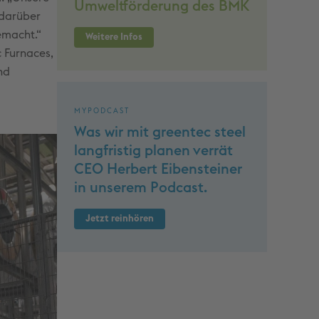
Umweltförderung des BMK
 darüber
emacht.“
Weitere Infos
 Furnaces,
nd
MYPODCAST
Was wir mit greentec steel
langfristig planen verrät
CEO Herbert Eibensteiner
in unserem Podcast.
Jetzt reinhören