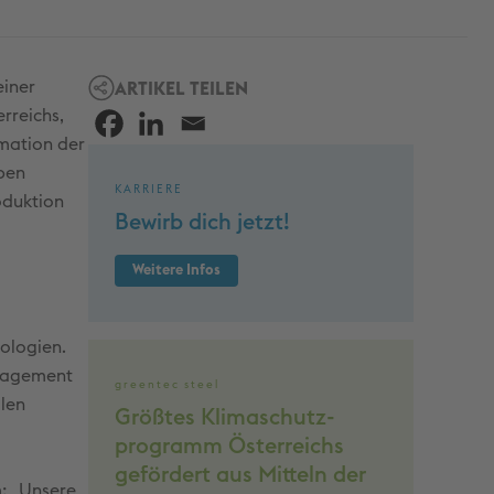
einer
ARTIKEL TEILEN
rreichs,
rmation der
eben
KARRIERE
oduktion
Bewirb dich jetzt!
Weitere Infos
nologien.
ngagement
greentec steel
llen
Größtes Klima­schutz­
programm Österreichs
gefördert aus Mitteln der
m: „Unsere