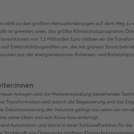
n zählt zu den größten Herausforderungen auf dem Weg zu 
halb ist greentec steel, das größte Klimaschutzprogramm Öste
Investitionen von 1,5 Milliarden Euro treiben wir die Transfo
n auf Elektrolichtbogenöfen um, die mit grünem Strom betri
ssionen aus der energieintensiven Roheisen- und Rohstahlpr
iter:innen
au neuer Anlagen und die Weiterentwicklung bestehender Tech
eser Transformation sind jedoch die Begeisterung und das E
ie Dekarbonisierung der Industrie gelingt nur, wenn sie von a
elne seine Ideen und sein Know-how einbringt.
 and Automation und damit in einer Schlüsselfunktion für die
die Strahlkraft von Österreichs größtem Klimaschutzprogram