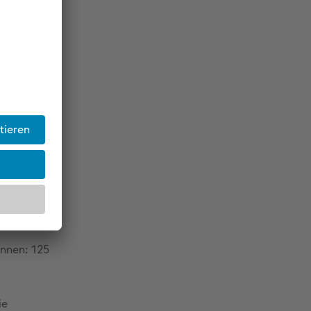
n
rnte:r
-Zero-
innen: 125
ie