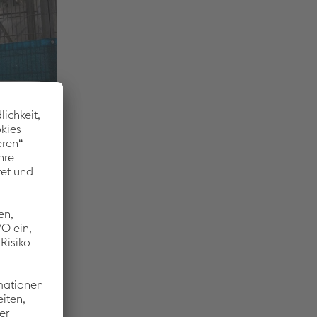
tion aktiv
s