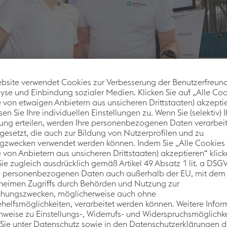
ang R.
tion brauchen wir Menschen, die die Zukunft der Stahlproduk
 für eine CO₂-reduzierte Stahlherstellung, Offenheit für neue
rbeiten mit automatisierten Prozessen treffen dabei auf da