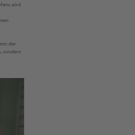
ofens wird
nnen
Denn der
n, sondern