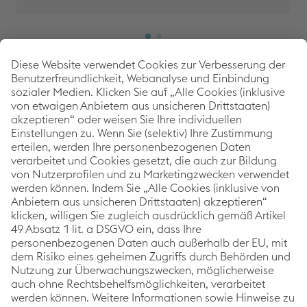
Back to 
voestalpine Corporate Blog
Als weltweit führender Stahl- und Technologiekonzern
setzt die voestalpine mit dem Corporate Blog auf
Themen rund um die Schwerpunkte Innovation &
Technologie, Nachhaltigkeit und Karriere. Im
Mittelpunkt stehen dabei immer die Geschichten der
voestalpine Mitarbeiter:innen, Projekte sowie
Produkte.
Kategorien
Links
Folgen Sie uns
Innovation &
Impressum
Techno­logie