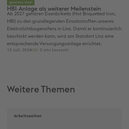
greentec steel
gr
HBI‑Anlage als weiterer Meilenstein
Wi
Ab 2027 gehören Eisenbriketts (Hot Briquetted Iron,
Der
HBI) zu den grundlegenden Einsatzstoffen unseres
Ele
Elektrolichtbogenofens in Linz. Damit er kontinuierlich
fer
beschickt werden kann, wird am Standort Linz eine
uns
entsprechende Versorgungsanlage errichtet.
Sta
13 Juli, 2026
2
13 
Weitere Themen
Arbeitswelten