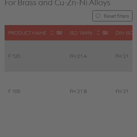
For Brass and Cu-Zn-Ni Alloys
Reset filters
PRODUCT NAME
ISO 18496
DIN ISO 
F 120
FH 21 A
FH 21
F 100
FH 21 B
FH 21