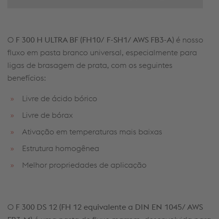
O
F 300 H ULTRA BF
(FH10/ F-SH1/ AWS FB3-A)
é noss
o
fluxo em
pasta
branc
o
universal
, especialmente para
ligas de brasagem de prata, com os seguintes
benefícios:
Livre de ácido bórico
Livre de bórax
Ativação em temperaturas mais baixas
Estrutura homogênea
Melhor propriedades de aplicação
O
F 300 DS 12
(FH 12 equivalente a DIN EN 1045/ AWS