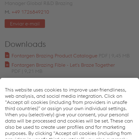
Manager Global R&D Brazing
M.
+49 1726849210
Enviar e-mail
Downloads
Fontargen Brazing Product Catalogue
PDF | 9,45 MB
Fontargen Brazing Fible - Let's Braze Together
PDF | 9,21 MB
Links
65 Years Fontargen Brazing
Download Center
News
References