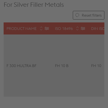
For Silver Filler Metals
Reset filters
PRODUCT NAME
ISO 18496
DIN ISO 
F 300 HULTRA BF
FH 10 B
FH 10