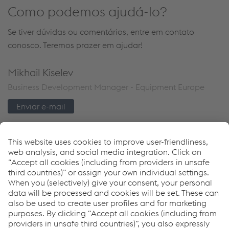
Como podemos ajudá-lo?
Se tiver dúvidas ou comentários, entre em contato
conosco. Teremos prazer em ajudar!
Mikhail Kiselev
Business Development Manager - Equipment Europe
Enviar e-mail
Links
Download Center
News
Products
Downloads