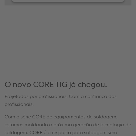
We use JW Player to embed content that may
collect data about your activity. Please review the
details and accept the service to see this content.
Accept Cookies & continue
More Info & Settings
O novo CORE TIG já chegou.
Projetados por profissionais. Com a confiança dos
profissionais.
Com a série CORE de equipamentos de soldagem,
estamos moldando a próxima geração de tecnologia de
soldagem. CORE é a resposta para soldagem sem
concessões.