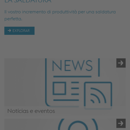
INDÚSTRIA MINERAÇÃO
INDÚSTRIA MINERAÇÃO
Il vostro incremento di produttività per una saldatura
perfetta.
EXPLORAR
Notícias e eventos
Notícias e eventos