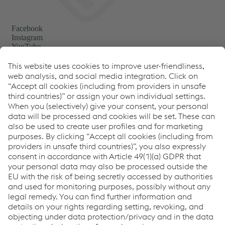
Links
Support & Service
Career