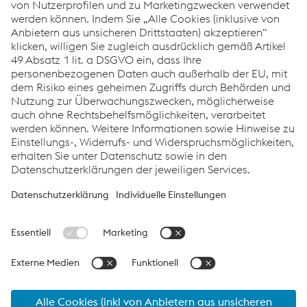
Produktionsüberblick
Produkte & Technologien
Chemische Analyse und Abmessungen
Forschung und Entwicklung
Die neue Dimension in Qualität - Stranggießanlage
CC4
PDF | 2,49 MB
Links
Unternehmen
Produkte & Technologien
/de/services-support/
Karriere
Compliance
Datenschutz
Cookie-Einstellungen