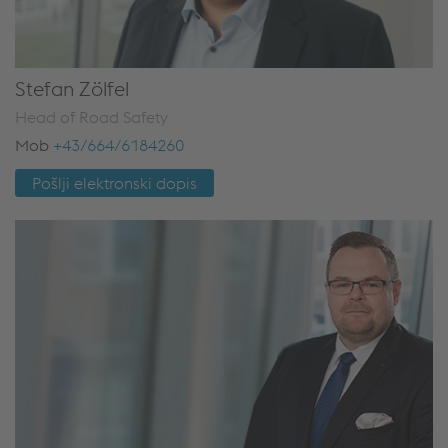
Stefan Zölfel
Head of Road Safety
Mob
+43/664/6184260
Pošlji elektronski dopis