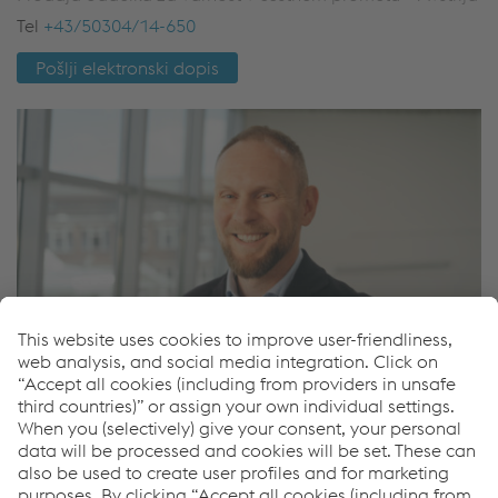
Tel
+43/50304/14-650
Pošlji elektronski dopis
Pavel Zajic
Prodaja oddelka za varnost v cestnem prometu –
Mednarodna
Mob
+420/722/917516