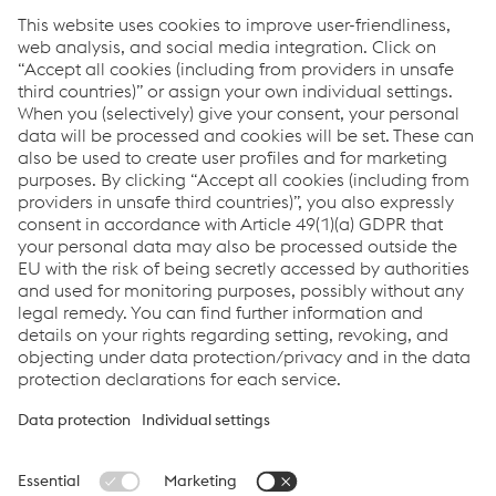
Faks
+43/50304/54-716
Pošlji elektronski dopis
Links
Career topics on Corporate Blog
voestalpine Career on Facebook
voestalpine Apprentices Website
Links
Career
General Terms & Conditions
Terms & Conditions of Purchase
Code of Conduct
Compliance
Data protection
Cookie settings