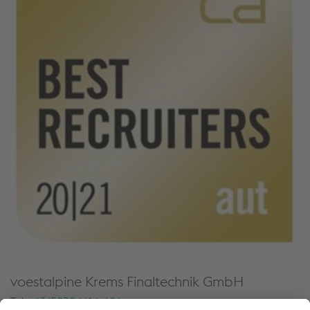
voestalpine Krems Finaltechnik GmbH
Tel
+43/50304/14-686