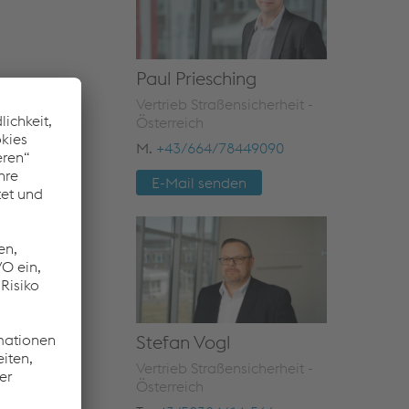
Paul Priesching
Vertrieb Straßensicherheit -
Österreich
M.
+43/664/78449090
E-Mail senden
Stefan Vogl
Vertrieb Straßensicherheit -
Österreich