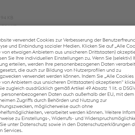
 94 KB
| 514 KB
PDF | 106 KB
 KB
r 1 RN2C
Kremsbarrier 1 RN2C
urz
Absenkung lang