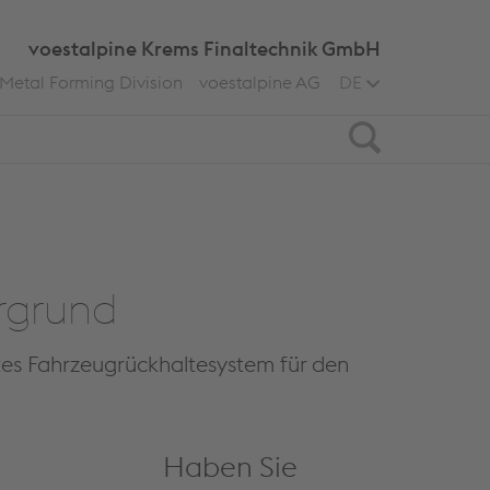
voestalpine Krems Finaltechnik GmbH
Metal Forming Division
voestalpine AG
DE
Search
rgrund
tes Fahrzeugrückhaltesystem für den
Haben Sie