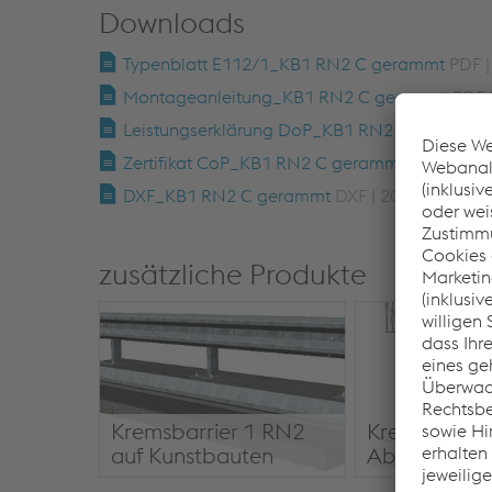
Downloads
Typenblatt E112/1_KB1 RN2 C gerammt
PDF |
Montageanleitung_KB1 RN2 C gerammt
PDF 
Leistungserklärung DoP_KB1 RN2 C gerammt
Zertifikat CoP_KB1 RN2 C gerammt
PDF | 230
DXF_KB1 RN2 C gerammt
DXF | 208 KB
zusätzliche Produkte
Kremsbarrier 1 RN2
Kremsbarrie
auf Kunstbauten
Absenkung k