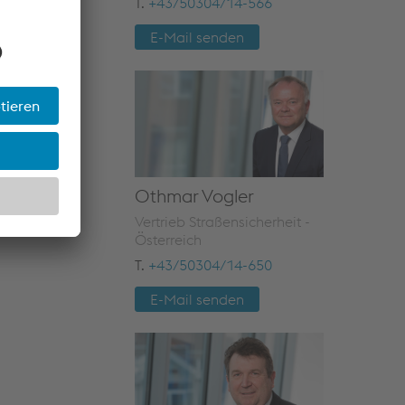
T.
+43/50304/14-566
E-Mail senden
Othmar Vogler
Vertrieb Straßensicherheit -
Österreich
T.
+43/50304/14-650
E-Mail senden