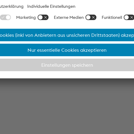
1 RN2C
Kremsbarrier 1 RN2C
r 1 Feld
Absenkung über 3 Felder