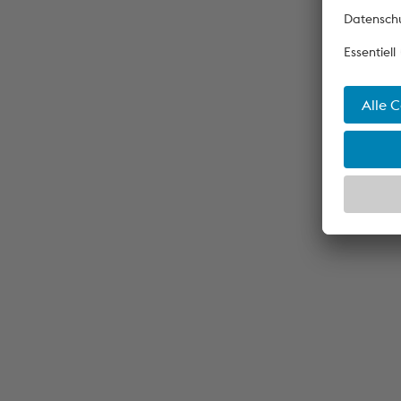
KREMSBARRIER 1 RN2 auf
Kremsbarrier 
Kunstbauten
Absenkung übe