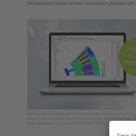
Antriebskonzepte, können so Kosten gespart und 
Betrag der magnetischen Flussdichte und Flusslinien in e
Permanentmagnet-Synchronmaschine, berechnet mit J
Blechpakete aus isovac HP NO30-15 Y420