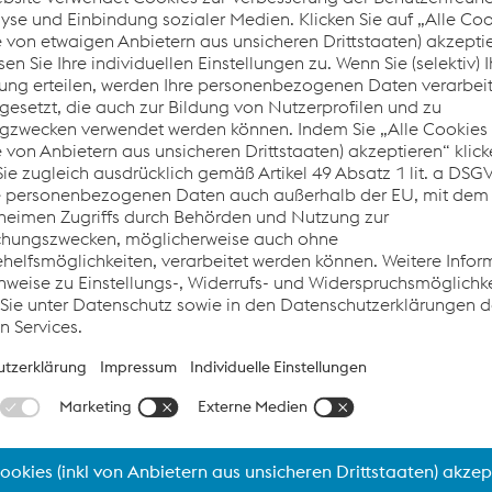
chtigsten magnetischen und mechanischen Eigenschaften des
alpine beinhalten, auch magnetische Simulationsdaten direk
enblaetter
herunterladbar.