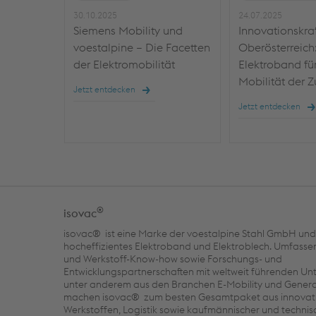
30.10.2025
24.07.2025
Siemens Mobility und
Innovationskra
voestalpine – Die Facetten
Oberösterreich
der Elektromobilität
Elektroband für
Mobilität der Z
Jetzt entdecken
Jetzt entdecken
®
isovac
isovac® ist eine Marke der voestalpine Stahl GmbH und 
hocheffizientes Elektroband und Elektroblech. Umfass
und Werkstoff-Know-how sowie Forschungs- und
Entwicklungspartnerschaften mit weltweit führenden U
unter anderem aus den Branchen E-Mobility und Gener
machen isovac® zum besten Gesamtpaket aus innovat
Werkstoffen, Logistik sowie kaufmännischer und technis