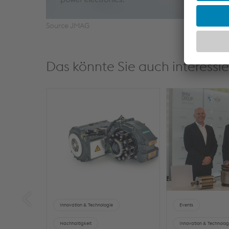
Source JMAG
Das könnte Sie auch interessi
Innovation & Technologie
Events
Nachhaltigkeit
Innovation & Technolog