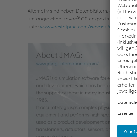
Alternativ sind neben Datenblättern, die die wi
®
umfangreichen isovac
Gütenspektrums von voest
unter
www.voestalpine.com/isovac/Produkte/Dat