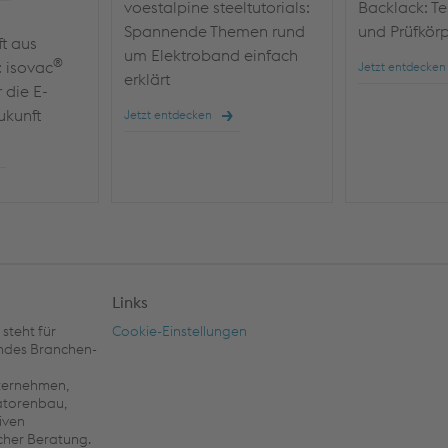
voestalpine steeltutorials:
Backlack: T
Spannende Themen rund
und Prüfkörp
ft aus
um Elektroband einfach
®
: isovac
Jetzt entdecken
erklärt
 die E-
ukunft
Jetzt entdecken
Links
steht für
Cookie-Einstellungen
endes Branchen-
nternehmen,
atorenbau,
iven
cher Beratung.