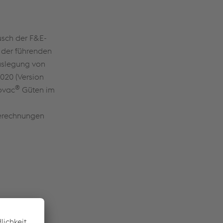
sch der F&E-
 der führenden
Auslegung von
020 (Version
®
ovac
Güten im
Berechnungen