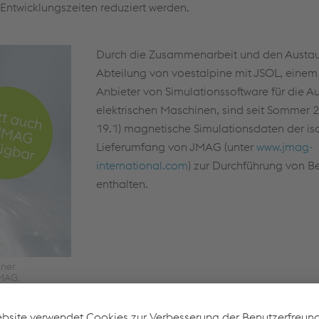
Entwicklungszeiten reduziert werden.
Durch die Zusammenarbeit und den Austau
Abteilung von voestalpine mit JSOL, einem
Anbieter von Simulationssoftware für die 
elektrischen Maschinen, sind seit Sommer 2
19.1) magnetische Simulationsdaten der is
Lieferumfang von JMAG (unter
www.jmag-
international.com
) zur Durchführung von 
enthalten.
iner
MAG,