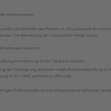
 des Klebprozesses
tät und Stabilität des Paketes ist, ist Lackaustritt ein unerw
auteil. Die Beurteilung des Lackaustritts erfolgt visuell.
rüfmethoden bestimmt.
rüfung (in Anlehnung an EN 1464) zum Einsatz.
fung der Klebeignung entweder mittels Rollenschälprüfung (in
nung an EN 1465, gestützte Ausführung).
weiligen Prüfmethoden ist eine entsprechende definierte Herst