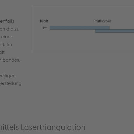
enfalls
en die zu
 eines
lt. Im
aft
hlbandes.
weiligen
erstellung
ittels Lasertriangulation