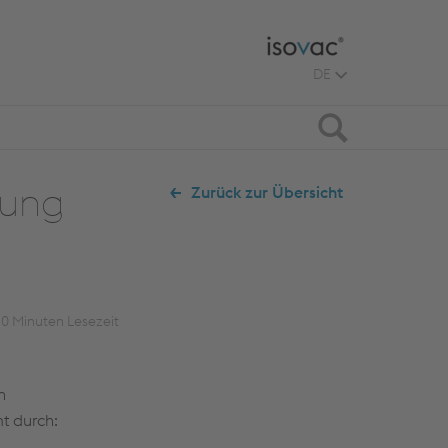
DE
Suche
lung
Zurück zur Übersicht
10
Minuten Lesezeit
n
t durch: