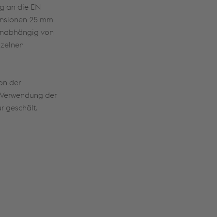
ng an die EN
mensionen 25 mm
unabhängig von
nzelnen
on der
r Verwendung der
r geschält.