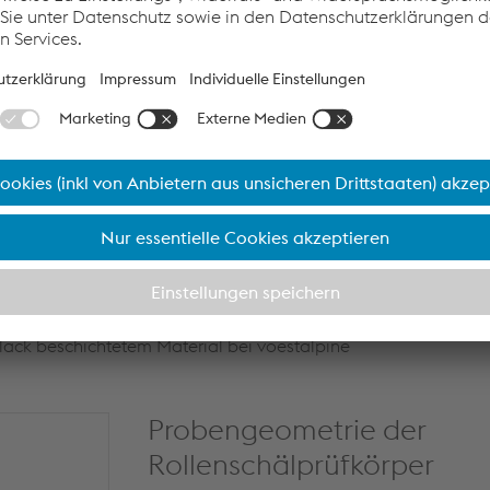
ich zur visuellen Kontrolle durch einen Operator sind:
d reproduzierbare Bestimmung von etwaigem Lackaustritt zwisch
lack beschichtetem Material bei voestalpine
Probengeometrie der
Rollenschälprüfkörper