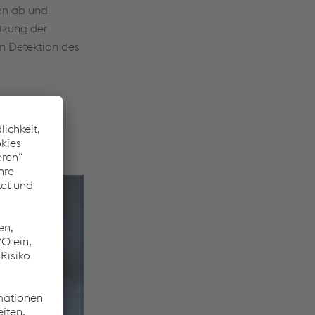
ren ab und
ätzung der
en Detektion des
n im Bereich
tomatisch