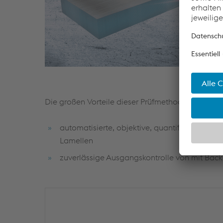
Die großen Vorteile dieser Prüfmethoden im Vergle
automatisierte, objektive, quantifizier- un
Lamellen
zuverlässige Ausgangskontrolle von mit Back