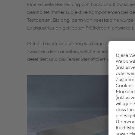
Eine visuelle Beurteilung von Lackaustritt zwis
beinhaltet immer subjektive Komponenten bei der 
Testperson. Bislang, denn von voestalpine wurde e
Lackaustritts an geklebten Prüfkörpern entwickelt.
Mittels Lasertriangulation wird eine 3D-Punktwolke
zwischen den Lamellen, welche einem etwaigen La
detektiert und als Fehler identifiziert werden.