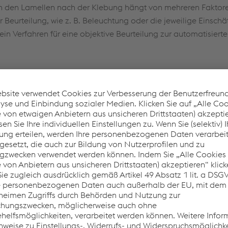
chen den Lamellen nach der Klebung hängt von mehreren Fakto
Beurteilung, wie z. B. Beleuchtung oder die jeweilige Einsch
in Verfahren für eine objektive Beurteilung zur automatisiert
 der Stirnseite des verklebten Prüfkörpers erstellt. Erhöhunge
ckaustritt entsprechen, werden visualisiert und können so au