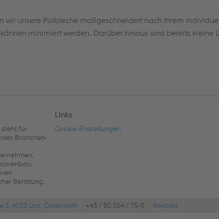
 wir unsere Polbleche maßgeschneidert nach Ihrem individuell
önnen minimiert werden. Darüber hinaus sind bereits kleine 
Links
steht für
Cookie-Einstellungen
endes Branchen-
nternehmen,
atorenbau,
iven
cher Beratung.
e 3, 4020 Linz, Österreich
+43 / 50 304 / 15-0
Kontakt