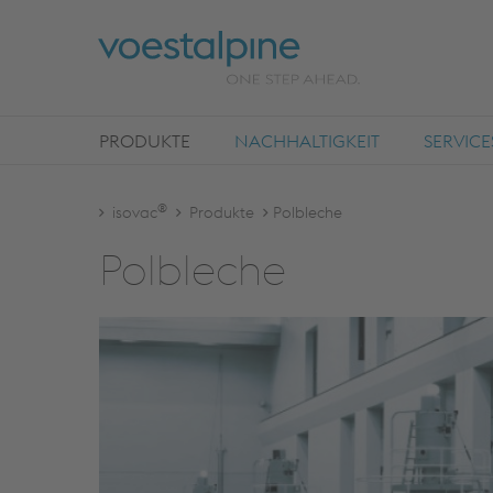
PRODUKTE
NACHHALTIGKEIT
SERVICE
®
isovac
Produkte
Polbleche
Pol­ble­che