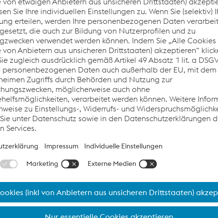
Thermomechanisch gewalzt
hervorragende magnet
homogene mechanische
geringe Anisotropie i
optimale Laserschnitt
Schnitte
minimale Eigenspannu
langlebige Produkte
enge Ebenheits-, Form
möglich
geringe Dickenuntersch
möglich
Unsere spezielle Produktio