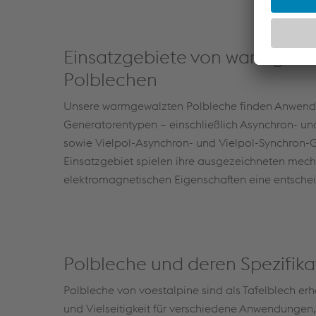
Einsatzgebiete von warmgewa
Polblechen
Unsere warmgewalzten Polbleche finden Anwend
Generatorentypen – einschließlich Asynchron- u
sowie Vielpol-Asynchron- und Vielpol-Synchron-
Einsatzgebiet spielen ihre ausgezeichneten mec
elektromagnetischen Eigenschaften eine entsche
Polbleche und deren Spezifik
Polbleche von voestalpine sind als Tafelblech er
und Vielseitigkeit für verschiedene Anwendungen