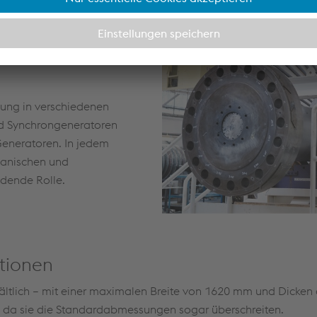
festanhaftende Oxidschicht
lzten
ung in verschiedenen
nd Synchrongeneratoren
Generatoren. In jedem
hanischen und
idende Rolle.
ationen
hältlich – mit einer maximalen Breite von 1620 mm und Dicken
, da sie die Standardabmessungen sogar überschreiten.