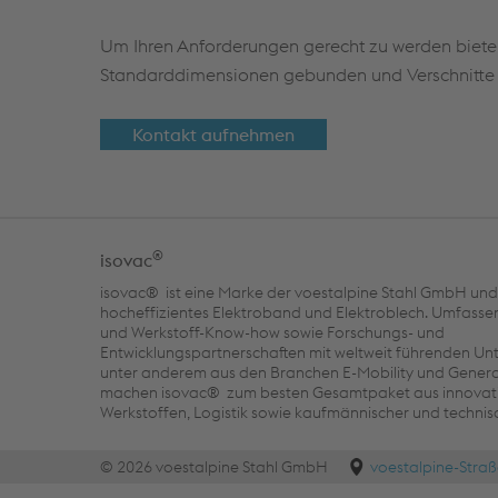
Um Ihren Anforderungen gerecht zu werden bieten
Standarddimensionen gebunden und Verschnitte k
Kontakt aufnehmen
®
isovac
isovac® ist eine Marke der voestalpine Stahl GmbH und 
hocheffizientes Elektroband und Elektroblech. Umfass
und Werkstoff-Know-how sowie Forschungs- und
Entwicklungspartnerschaften mit weltweit führenden U
unter anderem aus den Branchen E-Mobility und Gener
machen isovac® zum besten Gesamtpaket aus innovat
Werkstoffen, Logistik sowie kaufmännischer und technis
© 2026 voestalpine Stahl GmbH
voestalpine-Straß