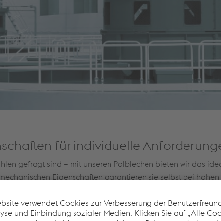
schaften für individuelle Anforderung
n gefragt sind – mit unseren Polblechen bieten wir das idea
mechanischen Eigenschaften garantieren sie selbst bei hohen 
Warmgewalzte P