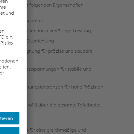
e Stähle mit folgenden Eigenschaften:
ische Eigenschaften
 Eigenschaften für zuverlässige Leistung
n Längs- und Querrichtung
- und Stanzeignung für präzise und saubere
ngen und Restspannungen für stabile und
- und Abmessungstoleranzen für hohe Präzision
iede (Querprofil) über die gesamte Tafelbreite
nsroute sorgt für eine gleichmäßige und