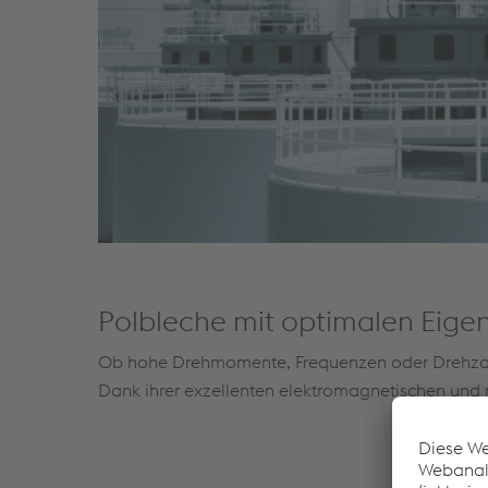
Polbleche mit optimalen Eigen
Ob hohe Drehmomente, Frequenzen oder Drehzahle
Dank ihrer exzellenten elektromagnetischen und 