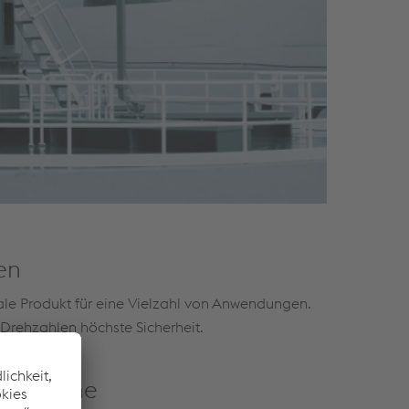
en
le Produkt für eine Vielzahl von Anwendungen.
Drehzahlen höchste Sicherheit.
olbleche