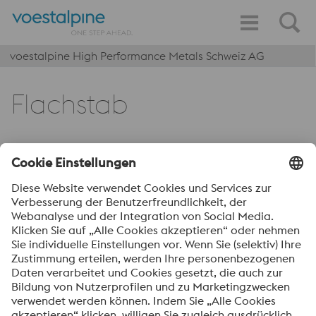
voestalpine High Performance Metals Schweiz AG
Flachstab
Dazugehörige Produkte
1.1191/C45 (V945)
Weiterlesen
1.5752 (E200)
Weiterlesen