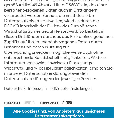
K945
Weiterlesen
voestalpine High Performance Metals Schweiz AG
Die voestalpine High Performance Metals Schweiz AG ist die
Vertriebsgesellschaft in der Schweiz und Liechtenstein der High
Performance Metals Division im voestalpine Konzern.
Wir sind Ihr Ansprechpartner für anspruchsvolle Produkt- und
Servicelösungen rund um Edelstahl, Oberflächenbehandlung und
-beschichtungen.
voestalpine Group Navigation