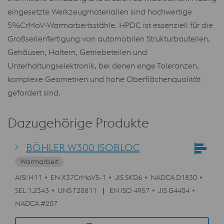
eingesetzte Werkzeugmaterialien sind hochwertige
5%CrMoV‑Warmarbeitsstähle. HPDC ist essenziell für die
Großserienfertigung von automobilen Strukturbauteilen,
Gehäusen, Haltern, Getriebeteilen und
Unterhaltungselektronik, bei denen enge Toleranzen,
komplexe Geometrien und hohe Oberflächenqualität
gefordert sind.
Dazugehörige Produkte
BÖHLER W300 ISOBLOC
Warmarbeit
AISI H11
EN X37CrMoV5-1
JIS SKD6
NADCA D1830
SEL 1.2343
UNS T20811
EN ISO 4957
JIS G4404
NADCA #207