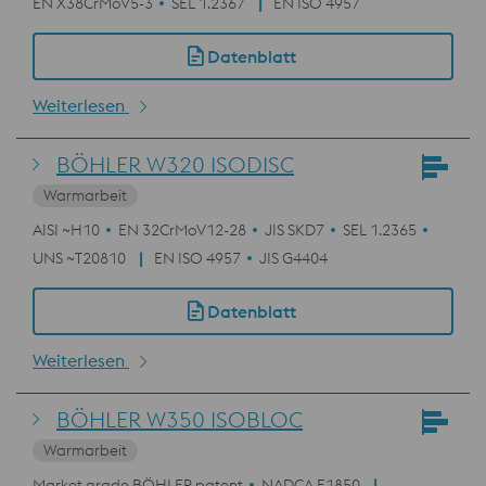
EN X38CrMoV5-3
SEL 1.2367
EN ISO 4957
Datenblatt
Weiterlesen
BÖHLER W320 ISODISC
Warmarbeit
AISI ~H10
EN 32CrMoV12-28
JIS SKD7
SEL 1.2365
UNS ~T20810
EN ISO 4957
JIS G4404
Datenblatt
Weiterlesen
BÖHLER W350 ISOBLOC
Warmarbeit
Market grade BÖHLER patent
NADCA E1850