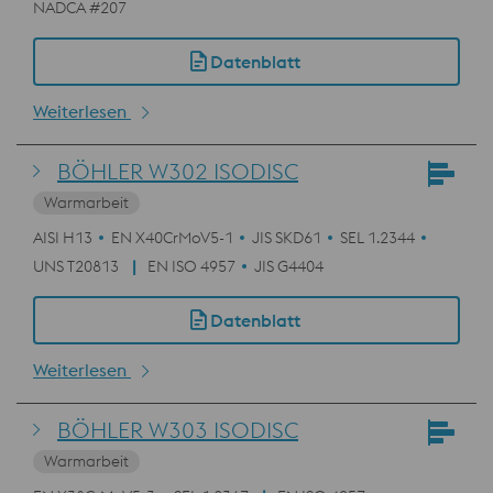
NADCA #207
Datenblatt
Weiterlesen
BÖHLER W302 ISODISC
Warmarbeit
AISI H13
EN X40CrMoV5-1
JIS SKD61
SEL 1.2344
UNS T20813
EN ISO 4957
JIS G4404
Datenblatt
Weiterlesen
BÖHLER W303 ISODISC
Warmarbeit