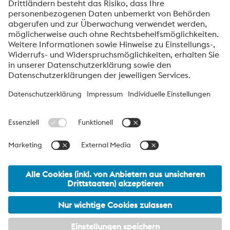
voestalpine High Performance Metals International
GmbH
Die voestalpine High Performance Metals International GmbH ist
eine österreichische Vertriebsgesellschaft der High Performance
Metals Division des voestalpine-Konzerns. Die Division
konzentriert sich auf technologisch anspruchsvolle
Produktsegmente und ist weltweit Marktführer für
Werkzeugstähle und Sonderwerkstoffe.
voestalpine Group Navigation
© 2026 voestalpine High Performance Metals International
GmbH
office.hpm_international@voestalpine.com
Impressum
meta footer DE AT Navigation
Datenschutzmitteilung
AGB