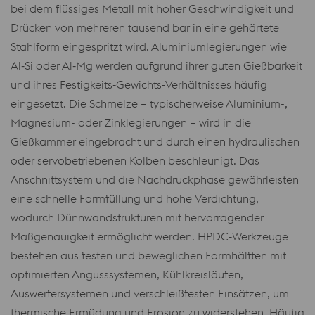
bei dem flüssiges Metall mit hoher Geschwindigkeit und
Drücken von mehreren tausend bar in eine gehärtete
Stahlform eingespritzt wird. Aluminiumlegierungen wie
Al‑Si oder Al‑Mg werden aufgrund ihrer guten Gießbarkeit
und ihres Festigkeits‑Gewichts‑Verhältnisses häufig
eingesetzt. Die Schmelze – typischerweise Aluminium-,
Magnesium- oder Zinklegierungen – wird in die
Gießkammer eingebracht und durch einen hydraulischen
oder servobetriebenen Kolben beschleunigt. Das
Anschnittsystem und die Nachdruckphase gewährleisten
eine schnelle Formfüllung und hohe Verdichtung,
wodurch Dünnwandstrukturen mit hervorragender
Maßgenauigkeit ermöglicht werden. HPDC‑Werkzeuge
bestehen aus festen und beweglichen Formhälften mit
optimierten Angusssystemen, Kühlkreisläufen,
Auswerfersystemen und verschleißfesten Einsätzen, um
thermische Ermüdung und Erosion zu widerstehen. Häufig