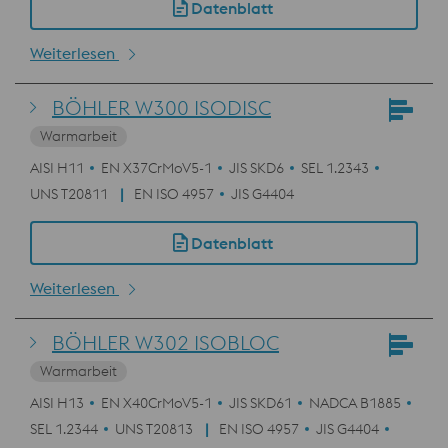
Datenblatt
Weiterlesen
BÖHLER W300 ISODISC
Warmarbeit
AISI H11
EN X37CrMoV5-1
JIS SKD6
SEL 1.2343
UNS T20811
EN ISO 4957
JIS G4404
Datenblatt
Weiterlesen
BÖHLER W302 ISOBLOC
Warmarbeit
AISI H13
EN X40CrMoV5-1
JIS SKD61
NADCA B1885
SEL 1.2344
UNS T20813
EN ISO 4957
JIS G4404