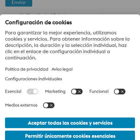
Enviar
Verificación Anti-Robot
Haga clic para iniciar la verificación
Friendly
Captcha ⇗
voestalpine High Performance Metals del Ecuador S.A.
voestalpine High Performance Metals del Ecuador S.A. hace
parte del grupo líder de High Performance Metals Division en el
Grupo voestalpine. La división, con sus filiales en todo el mundo,
se enfoca en segmentos de productos tecnológicamente
altamente especializados y es el líder mundial en acero para
herramientas y otros aceros especiales.
Grupo_voestalpine Navigation
© 2026 voestalpine High Performance Metals del Ecuador S.A.
infoec@voestalpine.com
Información legal