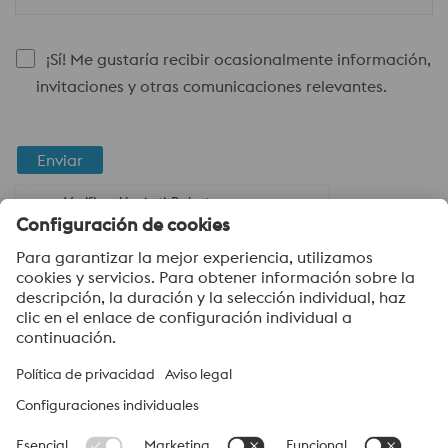
¡Sí! Me gustaría recibir ocasionalmente información,
invitaciones y otras comunicaciones relevantes.
Enviar
Verificación Anti-Robot
Haga clic para iniciar la verificación
Friendly
Captcha ⇗
voestalpine High Performance Metals del Ecuador S.A.
voestalpine High Performance Metals del Ecuador S.A. hace
parte del grupo líder de High Performance Metals Division en el
Grupo voestalpine. La división, con sus filiales en todo el mundo,
se enfoca en segmentos de productos tecnológicamente
altamente especializados y es el líder mundial en acero para