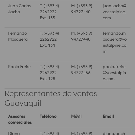
Juan Carlos
T. (+593 4)
M. (+593 9)
juan.jacho@
Jacho
2262922
94727440
voestalpine.
Ext. 135
com
Fernando
T. (+593 4)
M. (+593 9)
fernando.m
Mosquera
2262922
94727440
osquera@vo
Ext. 131
estalpine.co
m
Paola Freire
T. (+593 4)
M. (+593 9)
paola.freire
2262922
94727456
@voestalpin
Ext. 128
e.com
Representantes de ventas
Guayaquil
Asesores
Teléfono
Móvil
Email
comerciales
Diana
T. (+593 4)
M. (+593 9)
diana.anch