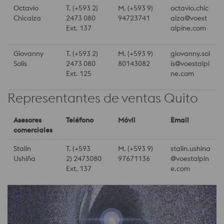
Octavio
T. (+593 2)
M. (+593 9)
octavio.chic
Chicaiza
2473 080
94723741
aiza@voest
Ext. 137
alpine.com
Giovanny
T. (+593 2)
M. (+593 9)
giovanny.sol
Solis
2473 080
80143082
is@voestalpi
Ext. 125
ne.com
Representantes de ventas Quito
Asesores
Teléfono
Móvil
Email
comerciales
Stalin
T. (+593
M. (+593 9)
stalin.ushina
Ushiña
2) 2473080
97671136
@voestalpin
Ext. 137
e.com