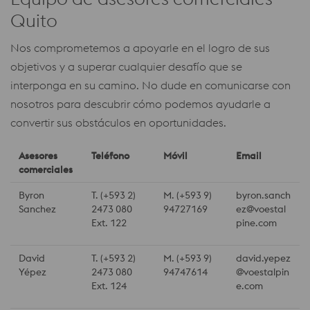
Quito
Nos comprometemos a apoyarle en el logro de sus
objetivos y a superar cualquier desafío que se
interponga en su camino. No dude en comunicarse con
nosotros para descubrir cómo podemos ayudarle a
convertir sus obstáculos en oportunidades.
Asesores
Teléfono
Móvil
Email
comerciales
Byron
T. (+593 2)
M. (+593 9)
byron.sanch
Sanchez
2473 080
94727169
ez@voestal
Ext. 122
pine.com
David
T. (+593 2)
M. (+593 9)
david.yepez
Yépez
2473 080
94747614
@voestalpin
Ext. 124
e.com