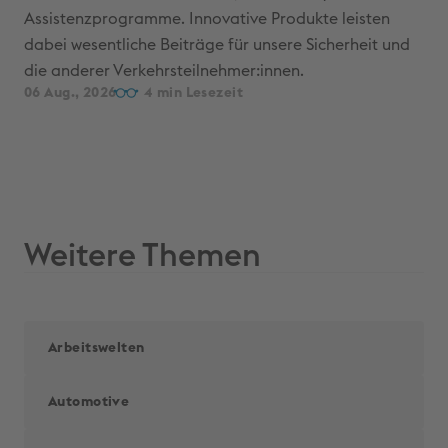
Assistenzprogramme. Innovative Produkte leisten
Ber
dabei wesentliche Beiträge für unsere Sicherheit und
Zer
die anderer Verkehrsteilnehmer:innen.
aus
06 Aug., 2026
4
Kun
28 
Weitere Themen
Arbeitswelten
Automotive