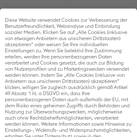
Back to 
voestalpine Corporate Blog
Als weltweit führender Stahl- und Technologiekonzern
setzt die voestalpine mit dem Corporate Blog auf
Themen rund um die Schwerpunkte Innovation &
Technologie, Nachhaltigkeit und Karriere. Im
Mittelpunkt stehen dabei immer die Geschichten der
voestalpine Mitarbeiter:innen, Projekte sowie
Produkte.
Kategorien
Links
Folgen Sie uns
Innovation &
Impressum
Techno­logie
Datenschutzerklärung
Nachhaltigkeit
Barrierefreiheitsstatement