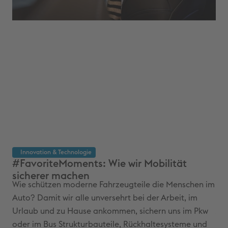
Innovation & Techno­logie
M
#FavoriteMoments: Wie wir Mobilität
Pa
sicherer machen
Um
Wie schützen moderne Fahrzeugteile die Menschen im
Pat
Auto? Damit wir alle unversehrt bei der Arbeit, im
daf
Urlaub und zu Hause ankommen, sichern uns im Pkw
Abf
oder im Bus Strukturbauteile, Rückhaltesysteme und
int