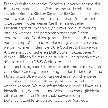
voestalpine Corporate Blog
Als weltweit führender Stahl- und Technologiekonzern
setzt die voestalpine mit dem Corporate Blog auf
Themen rund um die Schwerpunkte Innovation &
Technologie, Nachhaltigkeit und Karriere. Im
Mittelpunkt stehen dabei immer die Geschichten der
voestalpine Mitarbeiter:innen, Projekte sowie
Produkte.
Kategorien
Links
Folgen Sie uns
Innovation &
Impressum
Techno­logie
Datenschutzerklärung
Nachhaltigkeit
Barrierefreiheitsstatement
Karriere
Cookie
News
Präferenzen