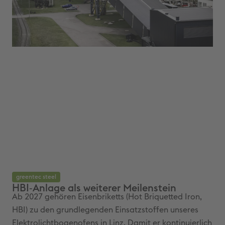
greentec steel
gr
HBI‑Anlage als weiterer Meilenstein
Wi
Ab 2027 gehören Eisenbriketts (Hot Briquetted Iron,
Der
HBI) zu den grundlegenden Einsatzstoffen unseres
Ele
Elektrolichtbogenofens in Linz. Damit er kontinuierlich
fer