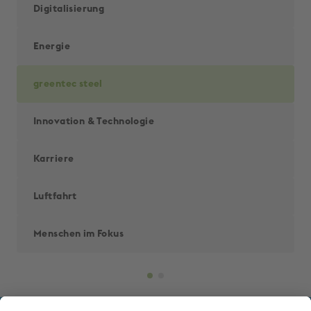
Digitalisierung
Energie
greentec steel
Innovation & Techno­logie
Karriere
Luftfahrt
Menschen im Fokus
Back to 