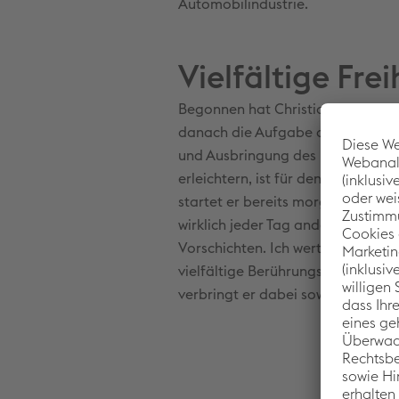
Automobilindustrie.
Vielfältige Frei
Begonnen hat Christian seinen We
danach die Aufgabe des Schichtfüh
und Ausbringung des Produktionsp
erleichtern, ist für den gelernt
startet er bereits morgens um sec
wirklich jeder Tag anders. Ich ver
Vorschichten. Ich werte Störgrün
vielfältige Berührungspunkte mit M
verbringt er dabei sowohl hinter d