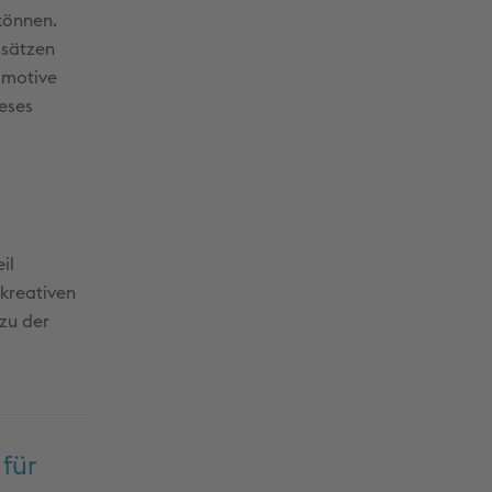
 können.
nsätzen
omotive
ieses
il
kreativen
zu der
für