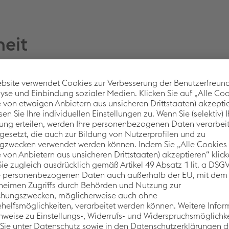
heit
g bei der voestalpine Automotive Components als Einstelle
rers, bevor er schließlich zum Prozesstechniker wurde. Die St
rozesses zu erhöhen und gleichzeitig seinen Kolleg:innen die
en Anlagenmechaniker und Zerspanungsmechaniker oberstes Zie
hs Uhr, plant nach erster Bestandsaufnahme seinen Arbeitstag
schaffe mir zunächst einen Überblick über die Ereignisse der
de aus, befasse mich mit Bauteil- und Prozessoptimierung un
echanik, Elektrik und Steuerung“, erzählt Christian F. Seine Z
em Schreibtisch als auch direkt vor Ort in der Produktion.