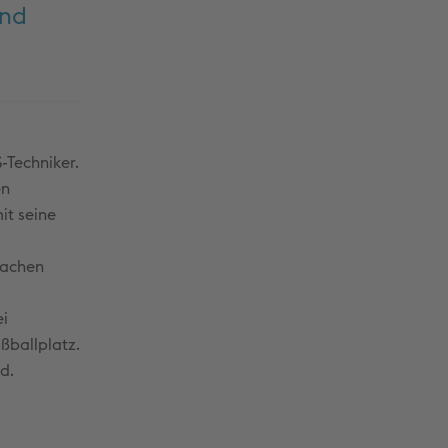
und
-Techniker.
en
it seine
fachen
ei
ußballplatz.
d.