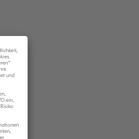
r, übernahm
abilität
 Arbeit zu
l. Dafür
. „Es ist
d habe
eit