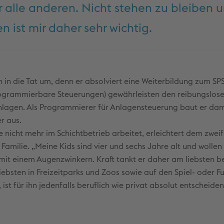
r alle anderen. Nicht stehen zu bleiben 
n ist mir daher sehr wichtig.
n in die Tat um, denn er absolviert eine Weiterbildung zum SPS
ogrammierbare Steuerungen) gewährleisten den reibungslos
nlagen. Als Programmierer für Anlagensteuerung baut er dam
r aus.
e nicht mehr im Schichtbetrieb arbeitet, erleichtert dem zwei
Familie. „Meine Kids sind vier und sechs Jahre alt und wollen
 mit einem Augenzwinkern. Kraft tankt er daher am liebsten b
iebsten in Freizeitparks und Zoos sowie auf den Spiel- oder F
st für ihn jedenfalls beruflich wie privat absolut entscheiden