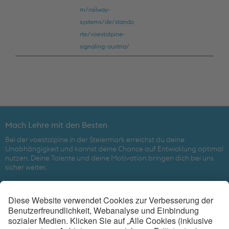
m/railway-
systems/de/stando
rte/voestalpine-
signaling-austria/
Mach Lehre mit den Besten
Bei der voestalpine in der Steiermark erreichst du deine
Unabhängigkeit und kannst deine Chance auf Entwicklung optimal
nutzen. Deine Talente und deine Motivation bringen dich bei uns
sicher weiter.
Beim weltweit führenden Technologiekonzern mit kombinierter
Werkstoff- und Verarbeitungskompetenz ist eine gute Zukunft
gesichert.