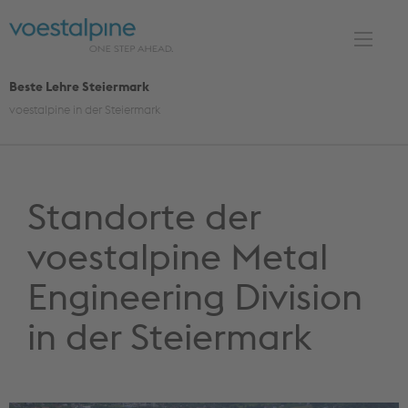
S
k
i
p
Beste Lehre Steiermark
t
voestalpine in der Steiermark
o
c
o
n
Standorte der
t
voestalpine Metal
e
n
Engineering Division
t
in der Steiermark