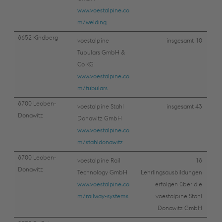
www.voestalpine.co
m/welding
8652 Kindberg
voestalpine
insgesamt 10
Tubulars GmbH &
Co KG
www.voestalpine.co
m/tubulars
8700 Leoben-
voestalpine Stahl
insgesamt 43
Donawitz
Donawitz GmbH
www.voestalpine.co
m/stahldonawitz
8700 Leoben-
voestalpine Rail
18
Donawitz
Technology GmbH
Lehrlingsausbildungen
www.voestalpine.co
erfolgen über die
m/railway-systems
voestalpine Stahl
Donawitz GmbH