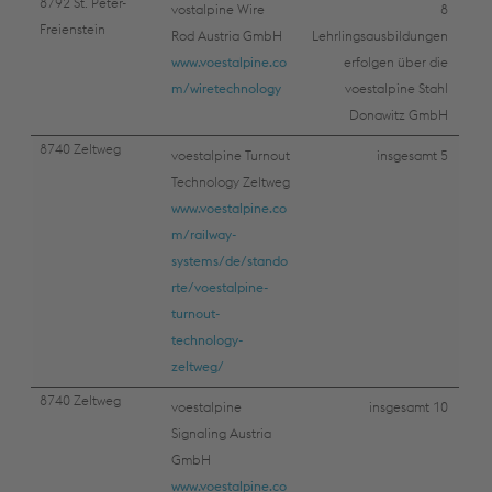
8792 St. Peter-
vostalpine Wire
8
Freienstein
Rod Austria GmbH
Lehrlingsausbildungen
www.voestalpine.co
erfolgen über die
m/wiretechnology
voestalpine Stahl
Donawitz GmbH
8740 Zeltweg
voestalpine Turnout
insgesamt 5
Technology Zeltweg
www.voestalpine.co
m/railway-
systems/de/stando
rte/voestalpine-
turnout-
technology-
zeltweg/
8740 Zeltweg
voestalpine
insgesamt 10
Signaling Austria
GmbH
www.voestalpine.co