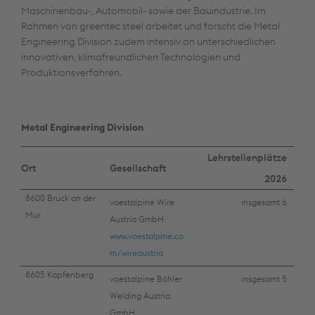
Maschinenbau-, Automobil- sowie der Bauindustrie. Im
Rahmen von greentec steel arbeitet und forscht die Metal
Engineering Division zudem intensiv an unterschiedlichen
innovativen, klimafreundlichen Technologien und
Produktionsverfahren.
Metal Engineering Division
Lehrstellenplätze
Ort
Gesellschaft
2026
8600 Bruck an der
voestalpine Wire
insgesamt 6
Mur
Austria GmbH
www.voestalpine.co
m/wireaustria
8605 Kapfenberg
voestalpine Böhler
insgesamt 5
Welding Austria
GmbH