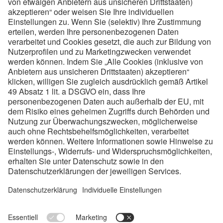
voestalpine Metal Engineering Division in der Steiermark
6
Ausbildungsorte
4.870
MitarbeiterInnen
19
Lehrberufe
80-100
Lehrstellen/Jahr
Links:
Ausbildungen
Checkliste
Standorte
Impressum
Datenschutz