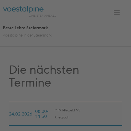
S
k
i
p
Beste Lehre Steiermark
t
voestalpine in der Steiermark
o
c
o
n
Die nächsten
t
Termine
e
n
t
MINT-Projekt VS
08:00-
24.02.2026
11:30
Krieglach