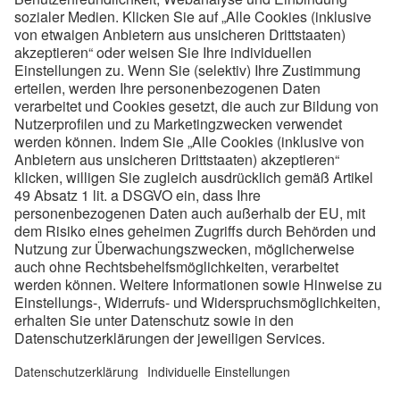
voestalpine Metal Engineering Division in der Steiermark
6
Ausbildungsorte
4.870
MitarbeiterInnen
19
Lehrberufe
80-100
Lehrstellen/Jahr
Links:
Ausbildungen
Checkliste
Standorte
Impressum