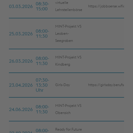
virtuelle
08:30-
03.03.2026
https://jobboerse.wifionline
15:00
Lehrstellenbörse
MINT-Projekt VS
08:00-
25.03.2026
Leoben-
11:30
Seegraben
MINT-Projekt VS
08:00-
26.03.2026
11:30
Kindberg
07:30-
23.04.2026
13:30
Girls-Day
https://girlsday.berufsorien
Uhr
MINT-Projekt VS
08:00-
24.06.2026
11:30
Oberaich
Ready for Future
08:00-