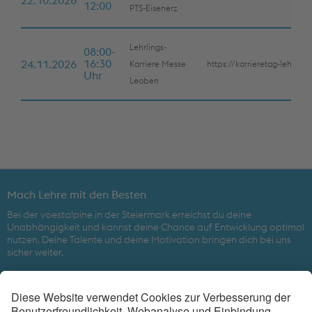
22.10.2026
12:00
PTS-Eisenerz
Lehrlings-
08:00-
16:30
24.11.2026
Karriere Messe
https://karrieretag-lehre.at
Uhr
Leoben
Mach Lehre mit den Besten
Bei der voestalpine in der Steiermark erreichst du deine
Unabhängigkeit und kannst deine Chance auf Entwicklung optimal
nutzen. Deine Talente und deine Motivation bringen dich bei uns
sicher weiter.
Beim weltweit führenden Technologiekonzern mit kombinierter
Werkstoff- und Verarbeitungskompetenz ist eine gute Zukunft
gesichert.