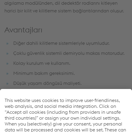
algılama modülünden, dil dedektör rodlarını kitleyen
harici bir kilit ve kilitleme sistem bağlantılarından oluşur.
Avantajları
Diğer dahili kilitleme sistemleriyle uyumludur.
Çoklu güvenlik sistemli demiryolu makas motorudur.
Kolay kurulum ve kullanım.
Minimum bakım gereksinimi.
Düşük yaşam döngüsü maliyeti.
Müşteriye özel çözümler.
Benzer makas motorlarıyla birebir değiştirilebilir.
Zorlu çevre koşullarına karşın maksimum güvenlik,
güvenilirlik ve kullanılabilirlik.
Bütün makas tipleri ve çeşitli kilitleme sistemleriyle