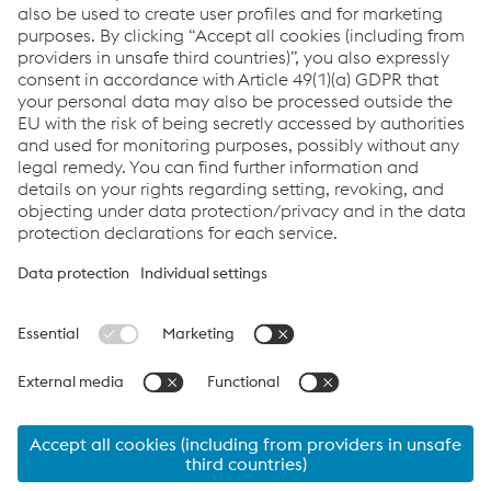
kullanılabilir.
BMVIT, EBA ve NKH tarafından onaylanmış bir
sistemdir.
Links
Ürünler
Hizmetler
Kariyer
Şartlar&Koşullar
Veri Koruma
Cookie settings
Language