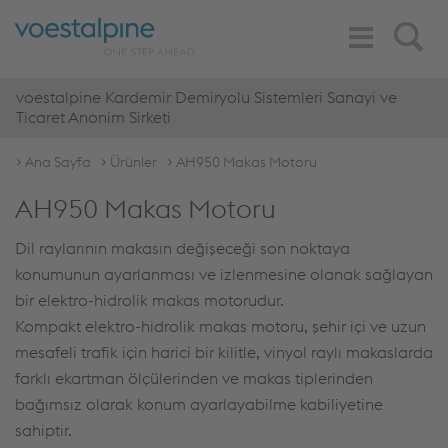
Toggle
Search
Navigation
voestalpine Kardemir Demiryolu Sistemleri Sanayi ve
Ticaret Anonim Sirketi
Ana Sayfa
Ürünler
AH950 Makas Motoru
AH950 Makas Motoru
Dil raylarının makasın değişeceği son noktaya
konumunun ayarlanması ve izlenmesine olanak sağlayan
bir elektro-hidrolik makas motorudur.
Kompakt elektro-hidrolik makas motoru, şehir içi ve uzun
mesafeli trafik için harici bir kilitle, vinyol raylı makaslarda
farklı ekartman ölçülerinden ve makas tiplerinden
bağımsız olarak konum ayarlayabilme kabiliyetine
sahiptir.