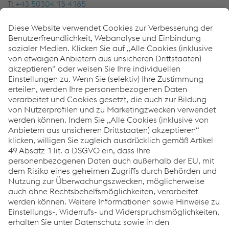
T:
+43 50304 15 4185
E-Mail sen­den
Technik:
An­dre­as Kud­ler
Ma­gnet­prü­fung
T:
+43 50304 15 4905
E-Mail sen­den
Downloads