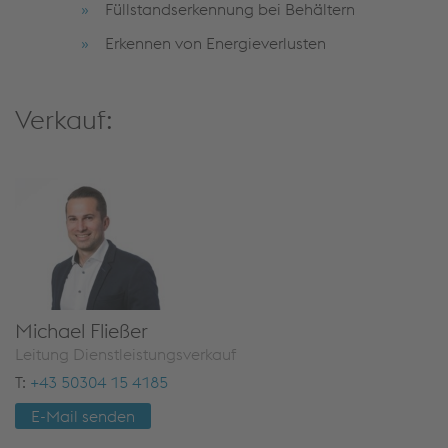
Füllstandserkennung bei Behältern
Erkennen von Energieverlusten
Verkauf:
Mi­cha­el Flie­ßer
Lei­tung Dienst­leis­tungs­ver­kauf
T:
+43 50304 15 4185
E-Mail sen­den