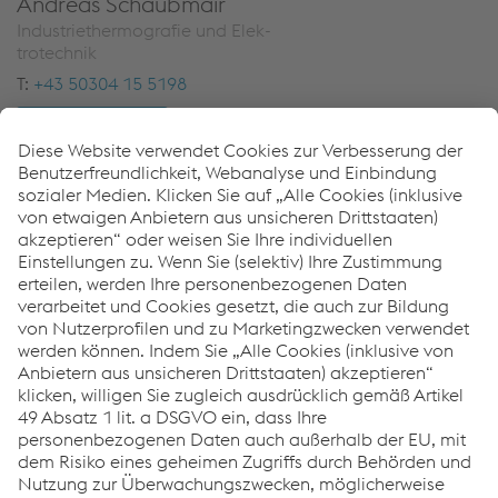
An­dre­as Schaub­mair
In­dus­trie­t­her­mo­gra­fie und Elek­
tro­tech­nik
T:
+43 50304 15 5198
E-Mail sen­den
Pa­trik-Georg Pro­kosch
Aus­bil­dung
T:
+43 50304 15 76306
E-Mail sen­den