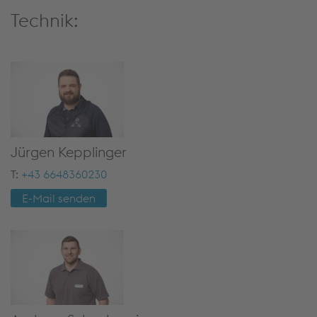
Technik:
Jür­gen Kepp­lin­ger
T:
+43 6648360230
E-Mail sen­den