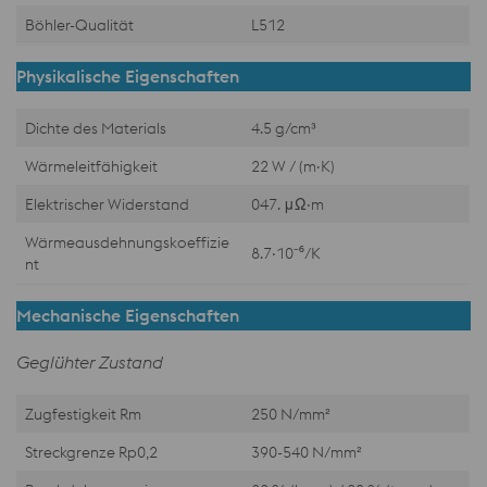
Böhler-Qualität
L512
Physikalische Eigenschaften
Dichte des Materials
4.5 g/cm³
Wärmeleitfähigkeit
22 W / (m·K)
Elektrischer Widerstand
047. μΩ·m
Wärmeausdehnungskoeffizie
8.7·10⁻⁶/K
nt
Mechanische Eigenschaften
Geglühter Zustand
Zugfestigkeit Rm
250 N/mm²
Streckgrenze Rp0,2
390-540 N/mm²