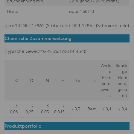
Bruchdehnung min.
22 % (long.) / 20 % (trans.)
Härte
appr. 150 HB
gemäß DIN 17862 (Stäbe) und DIN 17864 (Schmiedeteile)
Chemische Zusammensetzung
(Typische Gewichts-% laut ASTM B348)
Ande
Sonsti
re
ge
Elem
Elem
C
O
N
H
Fe
Ti
ente,
ente,
jeweil
gesa
s
mt
≤
≤
≤
≤
≤ 0,3
Rest
≤ 0,1
≤ 0,4
0,08
0,25
0,03
0,015
Produktportfolio