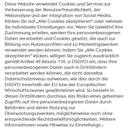
Telefonnummer
Land
Nachricht*
Senden
Anti-Roboter-Verifizierung
Hier klicken
Friendly
Captcha ⇗
Über voestalpine Specialty Metals Europe