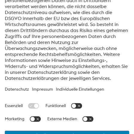
Senden
Anti-Roboter-Verifizierung
Hier klicken
Friendly
Captcha ⇗
Über voestalpine Specialty Metals Europe
voestalpine Specialty Metals Europe
ist Ihr Partner für
die
Herstellung, Lagerung und Verarbeitung von
H
ochleistungswerk
–
stoffen und kundenspezifische
Dienstleistungen. Wir sind ein
führender Anbieter von Sonderedelstählen, Nickel
–
und
Titan
legierungen
. Die wichtigsten Kundensegmente sind Luft- und
Raumfahrt,
Automo
tive
,
Öl- und Gas,
Chemische Prozessindustrie,
Energieerzeugung,
Medizintechnik
und Maschinenbau. Wir
produzieren hochwertige Produkte in unseren eigenen Werken
oder
arbeiten
mit spezialisierten
,
zertifizierte
n
Zulieferer
n
zusammen
.
Auf diese Weise
können
wir unseren Kunden immer
die
bestmögliche
Lösung
anbieten
.
voestalpine Group DE Navigation