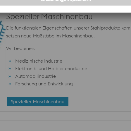
Spezieller Maschinenbau
Die funktionalen Eigenschaften unserer Stahlprodukte komb
setzen neue Maßstäbe im Maschinenbau.
Wir bedienen:
Medizinische Industrie
Elektronik- und Halbleiterindustrie
Automobilindustrie
Forschung und Entwicklung
Spezieller Maschinenbau