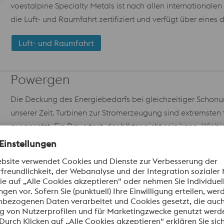
voestalpine Specialty Metals ist nach allen internationale
die Luft- und Raumfahrt zertifiziert und verfügt über eines 
Luft- und Raumfahrt
Powergen
Die Deckung des Energiebedarfs bei gleichzeitiger Schonu
unserer Zeit. Turbinen zur Stromerzeugung sind extremst
ausgesetzt. Ein Dauertest, der härter nicht sein kann. Wir
ermöglichen, den Wirkungsgrad von Turbinen ständig zu ve
renommiertesten Turbinenbauer zu unseren Kunden.
Powergen