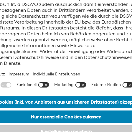
Öl & Gas
Unsere Produkte und Dienstleistungen sind in allen Bereic
finden.
Chemische Prozess Industrie
Die Chemische Prozessindustrie umfasst Unternehmen aus v
verlangt damit ein Höchstmaß an flexiblen und individuelle
Oil & Gas and CPI