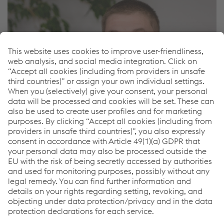
Krzysztof Gajewski
Prodej Polsko
Tel.
+48 71 780 43 51
Odeslat e-mail