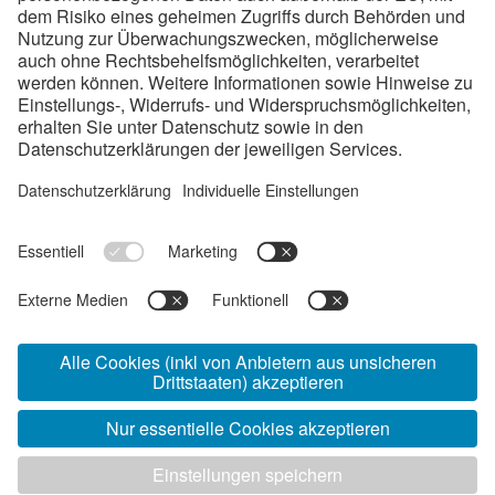
kaltgewalzten Bandstahlprodukten für höchste
Qualitätsanforderungen. Mit Produktions- und
Vertriebsgesellschaften in Österreich, Schweden und den
USA, sowie Vertriebstöchtern in China und Spanien
erwirtschaftet das Unternehmen mit ca. 1300
Mitarbeiterinnen und Mitarbeitern jährlich über 300
Millionen € und exportiert in mehr als 80 Länder weltweit.
Links
Unternehmenswerte
Direkt-Kontakt Vertrieb
Geschäftsbedingungen
Verhaltenskodex/Compliance
© 2026 voestalpine Precision Strip GmbH