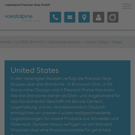
NUTZEN & INNOVATION
Home
>
UNTERNEHMEN
>
Standorte weltweit
>
United States
>
Fotos
PRODUKTE / MARKEN
KOMMUNIKATION
United States
UNTERNEHMEN
In den Vereinigten Staaten verfügt die Precision Strip
Gruppe über drei Standorte - in Brunswick Ohio, in Elk
Grove nahe Chicago und in Pleasant Prairie Wisconsin.
Alle drei Standorte dienen als Dreh- und Angelscheibe für
Deutsch
das Nordamerika-Geschäft mit Service-Centern,
Lagerhaltung und als Vertriebsstandort. Dadurch
ermöglichen wir unseren Kunden maßgeschneiderte
Logistiklösungen für unsere Produkte aus Schweden und
Österreich. Darüber hinaus verfügen wir am Standort
Wisconsin über eine Produktionsstätte für gehärtete