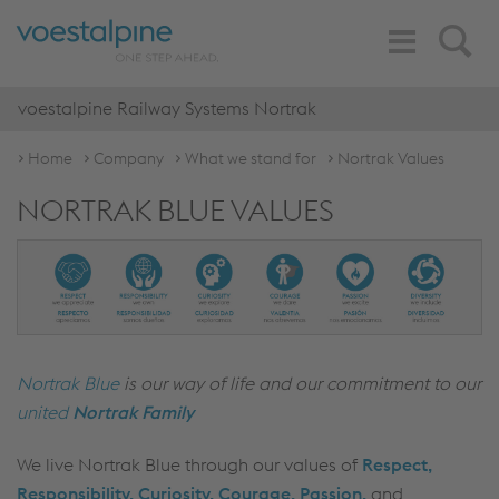
Toggle
Search
Navigation
voestalpine Railway Systems Nortrak
Home
Company
What we stand for
Nortrak Values
NORTRAK BLUE VALUES
Nortrak Blue
is our way of life and our commitment to our
united
Nortrak Family
We live Nortrak Blue through our values of
Respect,
Responsibility, Curiosity, Courage, Passion,
and