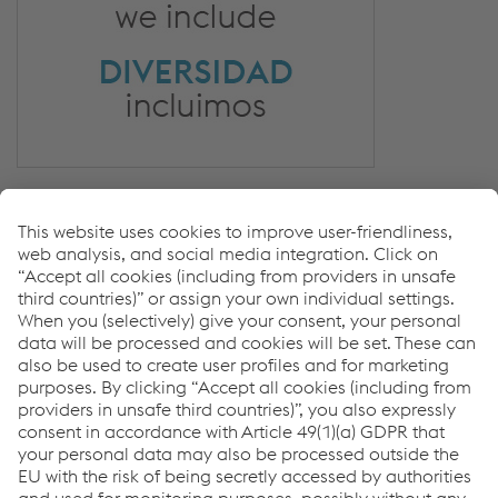
Stronger together | Somos más fuertes juntos;
Thinking and acting as one-team—Teamwork |
Pensando y actuando como un solo equipo;
Asking how to help one another | Preguntando cómo
ayudarse uno a otro;
Seeking opportunities to collaborate | Buscando
oportunidades para colaborar;
Being open to input and help from others | Estando
abierto a las aportes y la ayuda de los demás;