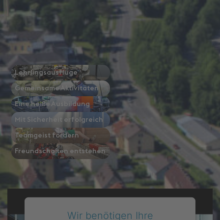
>
Österreich
>
Steiermark
> voestalpine BÖHLER
Bleche
Einblicke
Lehrlingsausflüge
Gemeinsame Aktivitäten
Eine heiße Ausbildung
Mit Sicherheit erfolgreich
Teamgeist fördern
Freundschaften entstehen
Wir benötigen Ihre