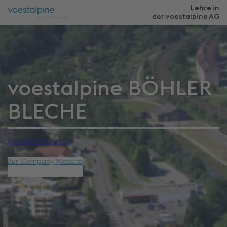
Lehre in
der voestalpine
AG
voestalpine BÖHLER
BLECHE
Kontakt & Adresse
Zur Company Website